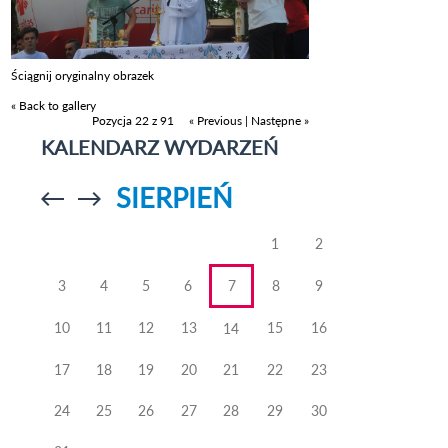
Ściągnij oryginalny obrazek
« Back to gallery
Pozycja 22 z 91
« Previous
|
Następne »
KALENDARZ WYDARZEŃ
SIERPIEŃ
Przejdź do
Przejdź do
poprzedniego
poprzedniego
miesiąca
miesiąca
1
2
3
4
5
6
7
8
9
10
11
12
13
15
16
14
17
18
19
20
21
22
23
24
25
26
27
28
29
30