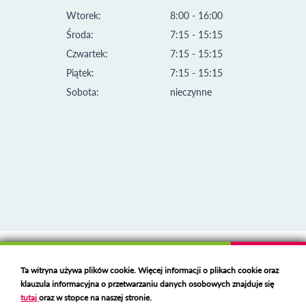
Wtorek:
8:00 - 16:00
Środa:
7:15 - 15:15
Czwartek:
7:15 - 15:15
Piątek:
7:15 - 15:15
Sobota:
nieczynne
Klauzula informacyjna i polityka plików cookies
Ta witryna używa plików cookie. Więcej informacji o plikach cookie oraz
Deklaracja dostępności
klauzula informacyjna o przetwarzaniu danych osobowych znajduje się
Polski serwer RBL
https://polspam.pl/
tutaj
oraz w stopce na naszej stronie.