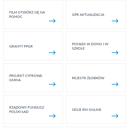
FILM OTWÓRZ SIĘ NA
GPR AKTUALIZACJA
POMOC
POSIŁEK W DOMU I W
GRANTY PPGR
SZKOLE
PROJEKT CYFROWA
REJESTR ŻŁOBKÓW
GMINA
RZĄDOWY FUNDUSZ
SESJE RM ONLINE
POLSKI ŁAD