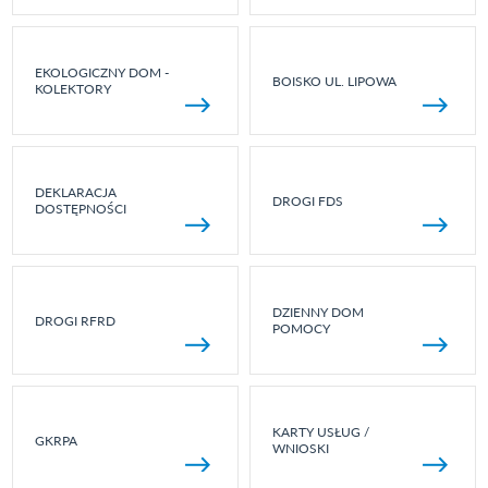
EKOLOGICZNY DOM -
BOISKO UL. LIPOWA
KOLEKTORY
DEKLARACJA
DROGI FDS
DOSTĘPNOŚCI
DZIENNY DOM
DROGI RFRD
POMOCY
KARTY USŁUG /
GKRPA
WNIOSKI