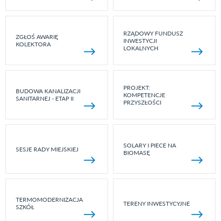
RZĄDOWY FUNDUSZ
ZGŁOŚ AWARIĘ
INWESTYCJI
KOLEKTORA
LOKALNYCH
PROJEKT:
BUDOWA KANALIZACJI
KOMPETENCJE
SANITARNEJ - ETAP II
PRZYSZŁOŚCI
SOLARY I PIECE NA
SESJE RADY MIEJSKIEJ
BIOMASĘ
TERMOMODERNIZACJA
TERENY INWESTYCYJNE
SZKÓŁ