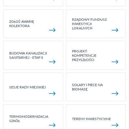
RZĄDOWY FUNDUSZ
ZGŁOŚ AWARIĘ
INWESTYCJI
KOLEKTORA
LOKALNYCH
PROJEKT:
BUDOWA KANALIZACJI
KOMPETENCJE
SANITARNEJ - ETAP II
PRZYSZŁOŚCI
SOLARY I PIECE NA
SESJE RADY MIEJSKIEJ
BIOMASĘ
TERMOMODERNIZACJA
TERENY INWESTYCYJNE
SZKÓŁ