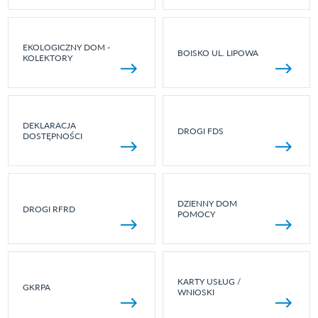
EKOLOGICZNY DOM -
BOISKO UL. LIPOWA
KOLEKTORY
DEKLARACJA
DROGI FDS
DOSTĘPNOŚCI
DZIENNY DOM
DROGI RFRD
POMOCY
KARTY USŁUG /
GKRPA
WNIOSKI