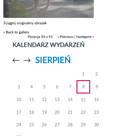
Ściągnij oryginalny obrazek
« Back to gallery
Pozycja 50 z 91
« Previous
|
Następne »
KALENDARZ WYDARZEŃ
SIERPIEŃ
Przejdź do
Przejdź do
poprzedniego
poprzedniego
miesiąca
miesiąca
1
2
3
4
5
6
7
8
9
10
11
12
13
14
16
15
17
18
19
20
21
22
23
24
25
26
27
28
29
30