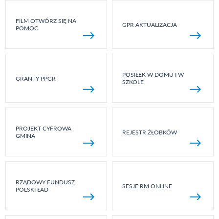
FILM OTWÓRZ SIĘ NA
GPR AKTUALIZACJA
POMOC
POSIŁEK W DOMU I W
GRANTY PPGR
SZKOLE
PROJEKT CYFROWA
REJESTR ŻŁOBKÓW
GMINA
RZĄDOWY FUNDUSZ
SESJE RM ONLINE
POLSKI ŁAD