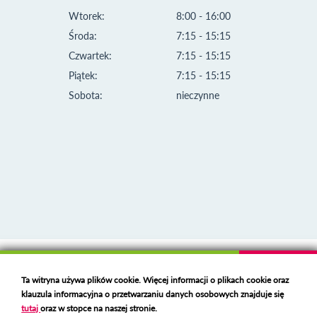
Wtorek:
8:00 - 16:00
Środa:
7:15 - 15:15
Czwartek:
7:15 - 15:15
Piątek:
7:15 - 15:15
Sobota:
nieczynne
Klauzula informacyjna i polityka plików cookies
Ta witryna używa plików cookie. Więcej informacji o plikach cookie oraz
Deklaracja dostępności
klauzula informacyjna o przetwarzaniu danych osobowych znajduje się
Polski serwer RBL
https://polspam.pl/
tutaj
oraz w stopce na naszej stronie.