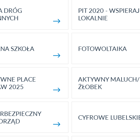
A DRÓG
PIT 2020 - WSPIERAJ
NNYCH
LOKALNIE
NA SZKOŁA
FOTOWOLTAIKA
YWNE PLACE
AKTYWNY MALUCH/
AW 2025
ŻŁOBEK
RBEZPIECZNY
CYFROWE LUBELSKI
ORZĄD