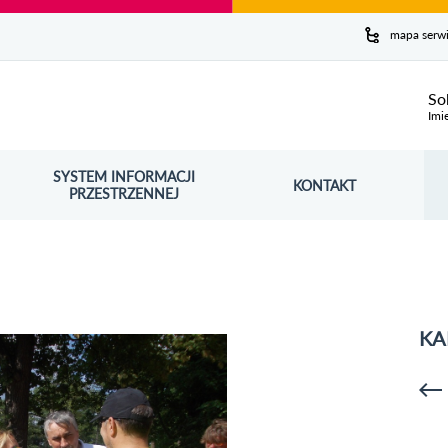
y serwis
mapa serw
ej
So
Imi
SYSTEM INFORMACJI
Szuk
KONTAKT
OŚNIK OTWORZY SIĘ W NOWYM OKNIE
PRZESTRZENNEJ
Wy
KA
p