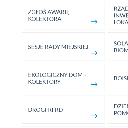
RZĄ
ZGŁOŚ AWARIĘ
INWE
KOLEKTORA
LOK
SOLA
SESJE RADY MIEJSKIEJ
BIO
EKOLOGICZNY DOM -
BOIS
KOLEKTORY
DZI
DROGI RFRD
POM