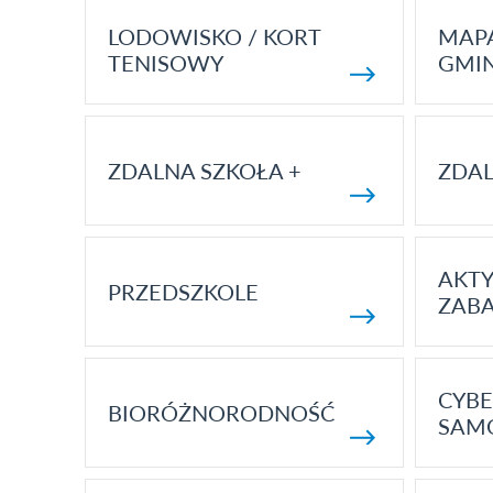
LODOWISKO / KORT
MAP
TENISOWY
GMI
ZDALNA SZKOŁA +
ZDAL
AKT
PRZEDSZKOLE
ZAB
CYBE
BIORÓŻNORODNOŚĆ
SAM