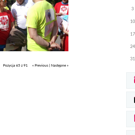
3
10
17
24
31
Pozycja 65 z 91
« Previous
|
Następne »