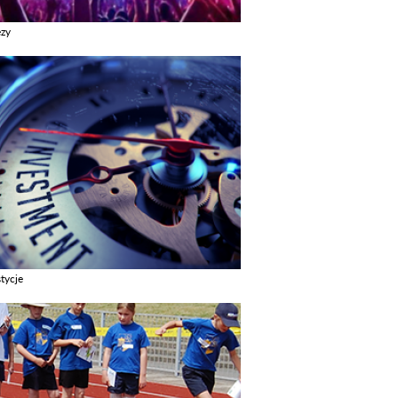
ezy
z galerie w kategori Imprezy
tycje
z galerie w kategori Inwestycje