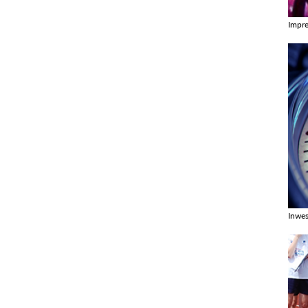
Impr
Zobac
Inwes
Zobac