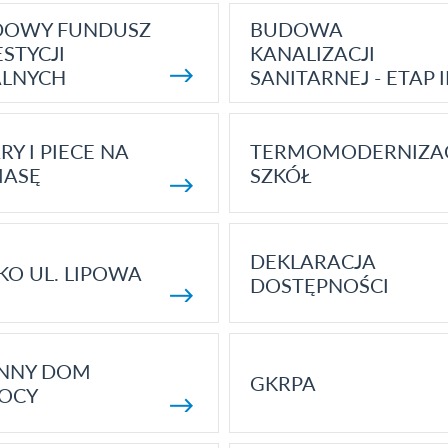
DOWY FUNDUSZ
BUDOWA
STYCJI
KANALIZACJI
ALNYCH
SANITARNEJ - ETAP I
RY I PIECE NA
TERMOMODERNIZA
MASĘ
SZKÓŁ
DEKLARACJA
KO UL. LIPOWA
DOSTĘPNOŚCI
ENNY DOM
GKRPA
OCY