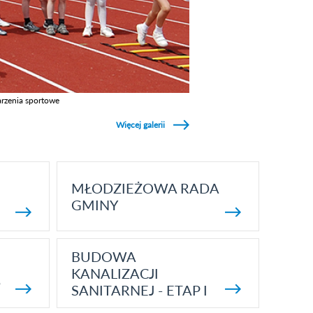
rzenia sportowe
z galerie w kategori Wydarzenia sportowe
Więcej galerii
MŁODZIEŻOWA RADA
GMINY
BUDOWA
KANALIZACJI
5
SANITARNEJ - ETAP I