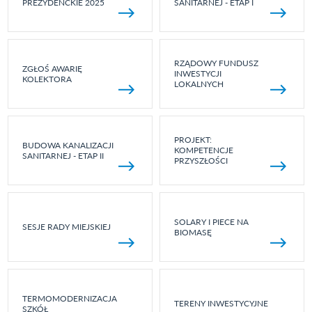
PREZYDENCKIE 2025
SANITARNEJ - ETAP I
RZĄDOWY FUNDUSZ
ZGŁOŚ AWARIĘ
INWESTYCJI
KOLEKTORA
LOKALNYCH
PROJEKT:
BUDOWA KANALIZACJI
KOMPETENCJE
SANITARNEJ - ETAP II
PRZYSZŁOŚCI
SOLARY I PIECE NA
SESJE RADY MIEJSKIEJ
BIOMASĘ
TERMOMODERNIZACJA
TERENY INWESTYCYJNE
SZKÓŁ