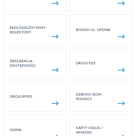
EKOLOGICZNY DOM -
BOISKO UL. LIPOWA
KOLEKTORY
DEKLARACJA
DROGI FDS
DOSTĘPNOŚCI
DZIENNY DOM
DROGI RFRD
POMOCY
KARTY USŁUG /
GKRPA
WNIOSKI