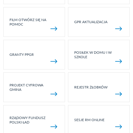
FILM OTWÓRZ SIĘ NA
GPR AKTUALIZACJA
POMOC
POSIŁEK W DOMU I W
GRANTY PPGR
SZKOLE
PROJEKT CYFROWA
REJESTR ŻŁOBKÓW
GMINA
RZĄDOWY FUNDUSZ
SESJE RM ONLINE
POLSKI ŁAD