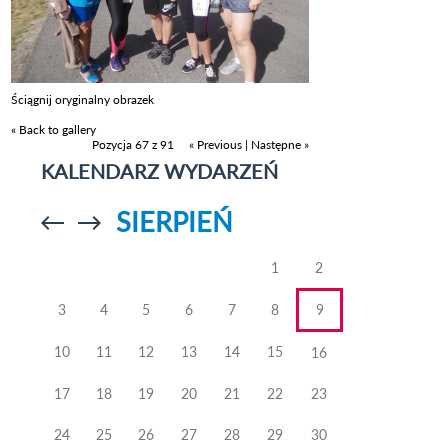
Ściągnij oryginalny obrazek
« Back to gallery
Pozycja 67 z 91
« Previous
|
Następne »
KALENDARZ WYDARZEŃ
SIERPIEŃ
Przejdź do
Przejdź do
poprzedniego
poprzedniego
miesiąca
miesiąca
1
2
3
4
5
6
7
8
9
10
11
12
13
14
15
16
17
18
19
20
21
22
23
24
25
26
27
28
29
30