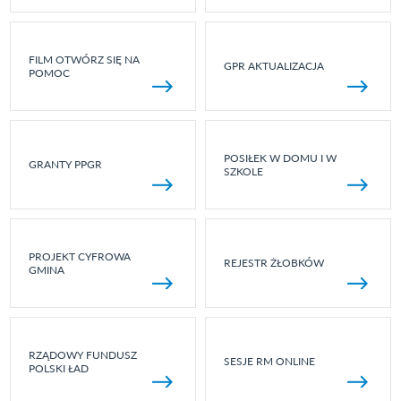
FILM OTWÓRZ SIĘ NA
GPR AKTUALIZACJA
POMOC
POSIŁEK W DOMU I W
GRANTY PPGR
SZKOLE
PROJEKT CYFROWA
REJESTR ŻŁOBKÓW
GMINA
RZĄDOWY FUNDUSZ
SESJE RM ONLINE
POLSKI ŁAD