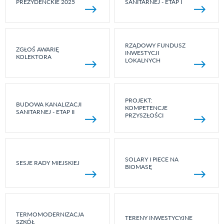
PREZYDENCKIE 2025
SANITARNEJ - ETAP I
RZĄDOWY FUNDUSZ
ZGŁOŚ AWARIĘ
INWESTYCJI
KOLEKTORA
LOKALNYCH
PROJEKT:
BUDOWA KANALIZACJI
KOMPETENCJE
SANITARNEJ - ETAP II
PRZYSZŁOŚCI
SOLARY I PIECE NA
SESJE RADY MIEJSKIEJ
BIOMASĘ
TERMOMODERNIZACJA
TERENY INWESTYCYJNE
SZKÓŁ