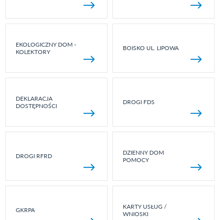
EKOLOGICZNY DOM -
BOISKO UL. LIPOWA
KOLEKTORY
DEKLARACJA
DROGI FDS
DOSTĘPNOŚCI
DZIENNY DOM
DROGI RFRD
POMOCY
KARTY USŁUG /
GKRPA
WNIOSKI