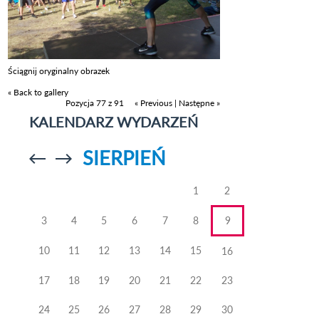
Ściągnij oryginalny obrazek
« Back to gallery
Pozycja 77 z 91
« Previous
|
Następne »
KALENDARZ WYDARZEŃ
SIERPIEŃ
Przejdź do
Przejdź do
poprzedniego
poprzedniego
miesiąca
miesiąca
1
2
3
4
5
6
7
8
9
10
11
12
13
14
15
16
17
18
19
20
21
22
23
24
25
26
27
28
29
30