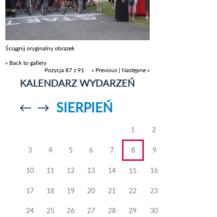
Ściągnij oryginalny obrazek
« Back to gallery
Pozycja 87 z 91
« Previous
|
Następne »
KALENDARZ WYDARZEŃ
SIERPIEŃ
Przejdź do
Przejdź do
poprzedniego
poprzedniego
miesiąca
miesiąca
1
2
3
4
5
6
7
8
9
10
11
12
13
14
16
15
17
18
19
20
21
22
23
24
25
26
27
28
29
30