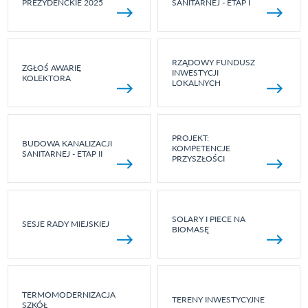
PREZYDENCKIE 2025
SANITARNEJ - ETAP I
RZĄDOWY FUNDUSZ
ZGŁOŚ AWARIĘ
INWESTYCJI
KOLEKTORA
LOKALNYCH
PROJEKT:
BUDOWA KANALIZACJI
KOMPETENCJE
SANITARNEJ - ETAP II
PRZYSZŁOŚCI
SOLARY I PIECE NA
SESJE RADY MIEJSKIEJ
BIOMASĘ
TERMOMODERNIZACJA
TERENY INWESTYCYJNE
SZKÓŁ