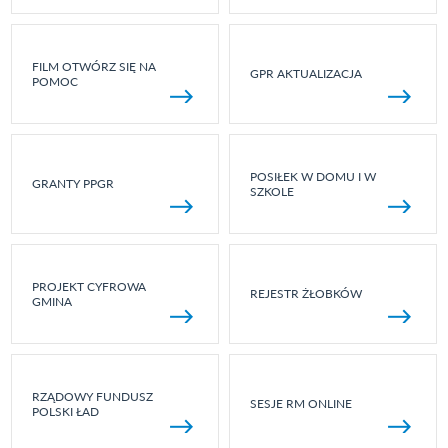
FILM OTWÓRZ SIĘ NA
GPR AKTUALIZACJA
POMOC
POSIŁEK W DOMU I W
GRANTY PPGR
SZKOLE
PROJEKT CYFROWA
REJESTR ŻŁOBKÓW
GMINA
RZĄDOWY FUNDUSZ
SESJE RM ONLINE
POLSKI ŁAD