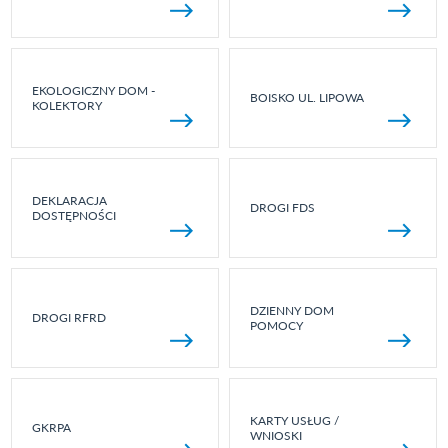
EKOLOGICZNY DOM -
BOISKO UL. LIPOWA
KOLEKTORY
DEKLARACJA
DROGI FDS
DOSTĘPNOŚCI
DZIENNY DOM
DROGI RFRD
POMOCY
KARTY USŁUG /
GKRPA
WNIOSKI