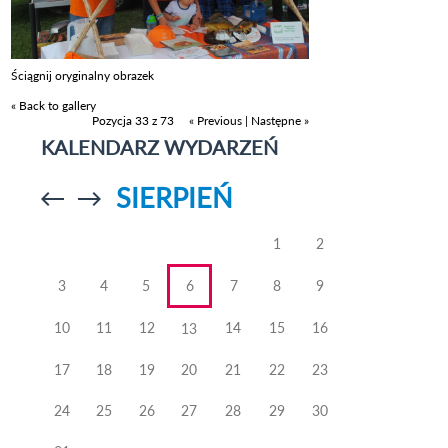
Ściągnij oryginalny obrazek
« Back to gallery
Pozycja 33 z 73
« Previous
|
Następne »
KALENDARZ WYDARZEŃ
SIERPIEŃ
Przejdź do
Przejdź do
poprzedniego
poprzedniego
miesiąca
miesiąca
1
2
3
4
5
6
7
8
9
10
11
12
14
15
16
13
17
18
19
20
21
22
23
24
25
26
27
28
29
30