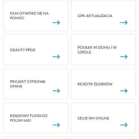
FILM OTWÓRZ SIĘ NA
GPR AKTUALIZACJA
POMOC
POSIŁEK W DOMU I W
GRANTY PPGR
SZKOLE
PROJEKT CYFROWA
REJESTR ŻŁOBKÓW
GMINA
RZĄDOWY FUNDUSZ
SESJE RM ONLINE
POLSKI ŁAD