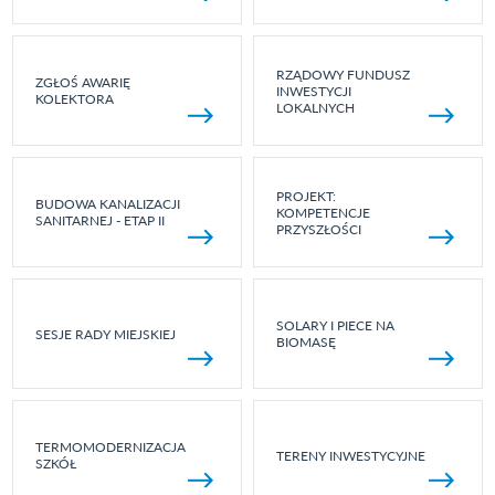
RZĄDOWY FUNDUSZ
ZGŁOŚ AWARIĘ
INWESTYCJI
KOLEKTORA
LOKALNYCH
PROJEKT:
BUDOWA KANALIZACJI
KOMPETENCJE
SANITARNEJ - ETAP II
PRZYSZŁOŚCI
SOLARY I PIECE NA
SESJE RADY MIEJSKIEJ
BIOMASĘ
TERMOMODERNIZACJA
TERENY INWESTYCYJNE
SZKÓŁ