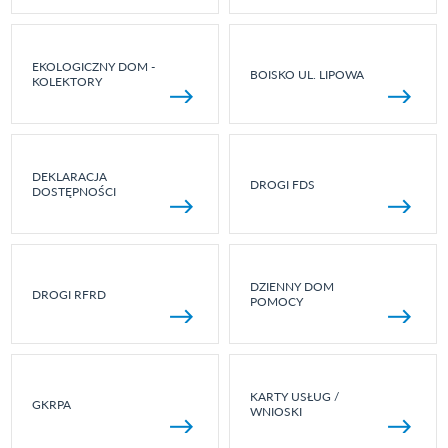
EKOLOGICZNY DOM -
BOISKO UL. LIPOWA
KOLEKTORY
DEKLARACJA
DROGI FDS
DOSTĘPNOŚCI
DZIENNY DOM
DROGI RFRD
POMOCY
KARTY USŁUG /
GKRPA
WNIOSKI