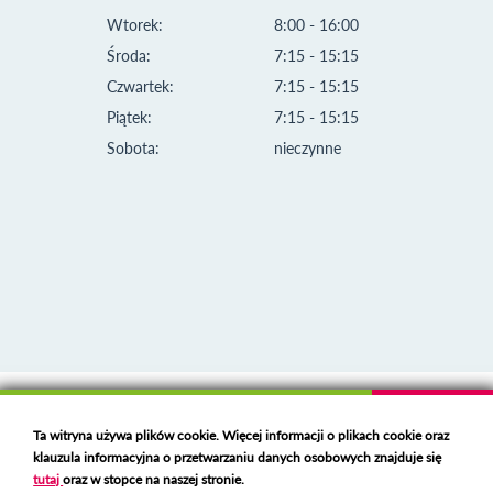
Wtorek:
8:00 - 16:00
Środa:
7:15 - 15:15
Czwartek:
7:15 - 15:15
Piątek:
7:15 - 15:15
Sobota:
nieczynne
Klauzula informacyjna i polityka plików cookies
Ta witryna używa plików cookie. Więcej informacji o plikach cookie oraz
Deklaracja dostępności
klauzula informacyjna o przetwarzaniu danych osobowych znajduje się
Polski serwer RBL
https://polspam.pl/
tutaj
oraz w stopce na naszej stronie.