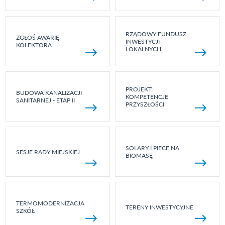
RZĄDOWY FUNDUSZ
ZGŁOŚ AWARIĘ
INWESTYCJI
KOLEKTORA
LOKALNYCH
PROJEKT:
BUDOWA KANALIZACJI
KOMPETENCJE
SANITARNEJ - ETAP II
PRZYSZŁOŚCI
SOLARY I PIECE NA
SESJE RADY MIEJSKIEJ
BIOMASĘ
TERMOMODERNIZACJA
TERENY INWESTYCYJNE
SZKÓŁ