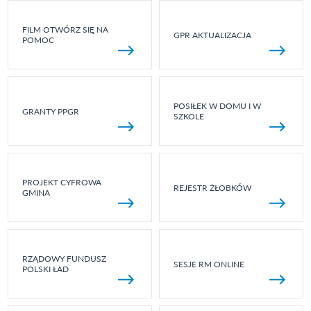
FILM OTWÓRZ SIĘ NA
GPR AKTUALIZACJA
POMOC
POSIŁEK W DOMU I W
GRANTY PPGR
SZKOLE
PROJEKT CYFROWA
REJESTR ŻŁOBKÓW
GMINA
RZĄDOWY FUNDUSZ
SESJE RM ONLINE
POLSKI ŁAD