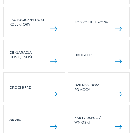
EKOLOGICZNY DOM -
BOISKO UL. LIPOWA
KOLEKTORY
DEKLARACJA
DROGI FDS
DOSTĘPNOŚCI
DZIENNY DOM
DROGI RFRD
POMOCY
KARTY USŁUG /
GKRPA
WNIOSKI