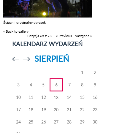
Ściągnij oryginalny obrazek
« Back to gallery
Pozycja 65 z 73
« Previous
|
Następne »
KALENDARZ WYDARZEŃ
SIERPIEŃ
Przejdź do
Przejdź do
poprzedniego
poprzedniego
miesiąca
miesiąca
1
2
3
4
5
6
7
8
9
10
11
12
14
15
16
13
17
18
19
20
21
22
23
24
25
26
27
28
29
30