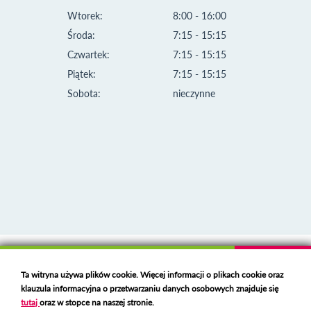
Wtorek:
8:00 - 16:00
Środa:
7:15 - 15:15
Czwartek:
7:15 - 15:15
Piątek:
7:15 - 15:15
Sobota:
nieczynne
Klauzula informacyjna i polityka plików cookies
Ta witryna używa plików cookie. Więcej informacji o plikach cookie oraz
Deklaracja dostępności
klauzula informacyjna o przetwarzaniu danych osobowych znajduje się
Polski serwer RBL
https://polspam.pl/
tutaj
oraz w stopce na naszej stronie.