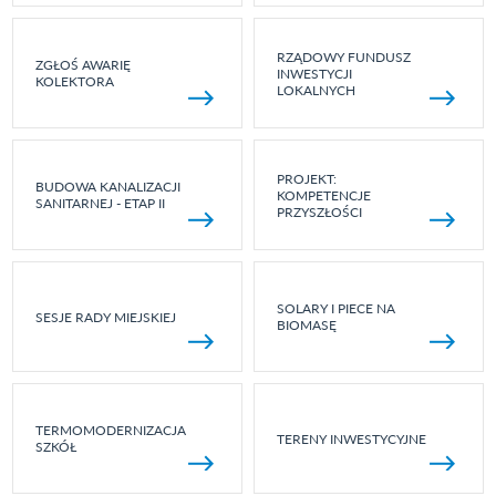
RZĄDOWY FUNDUSZ
ZGŁOŚ AWARIĘ
INWESTYCJI
KOLEKTORA
LOKALNYCH
PROJEKT:
BUDOWA KANALIZACJI
KOMPETENCJE
SANITARNEJ - ETAP II
PRZYSZŁOŚCI
SOLARY I PIECE NA
SESJE RADY MIEJSKIEJ
BIOMASĘ
TERMOMODERNIZACJA
TERENY INWESTYCYJNE
SZKÓŁ