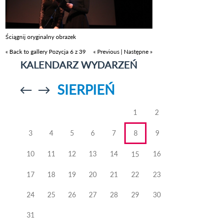
Ściągnij oryginalny obrazek
« Back to gallery
Pozycja 6 z 39
« Previous
|
Następne »
KALENDARZ WYDARZEŃ
SIERPIEŃ
Przejdź do
Przejdź do
poprzedniego
poprzedniego
miesiąca
miesiąca
1
2
3
4
5
6
7
8
9
10
11
12
13
14
16
15
17
18
19
20
21
22
23
24
25
26
27
28
29
30
31