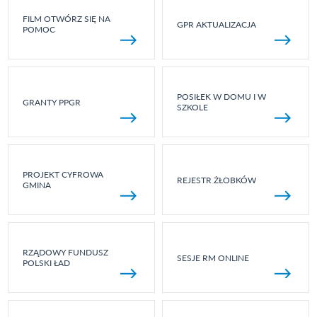
FILM OTWÓRZ SIĘ NA
GPR AKTUALIZACJA
POMOC
POSIŁEK W DOMU I W
GRANTY PPGR
SZKOLE
PROJEKT CYFROWA
REJESTR ŻŁOBKÓW
GMINA
RZĄDOWY FUNDUSZ
SESJE RM ONLINE
POLSKI ŁAD