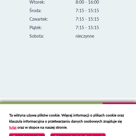
Wtorek:
8:00 - 16:00
Środa:
7:15 - 15:15
Czwartek:
7:15 - 15:15
Piątek:
7:15 - 15:15
Sobota:
nieczynne
Klauzula informacyjna i polityka plików cookies
Ta witryna używa plików cookie. Więcej informacji o plikach cookie oraz
Deklaracja dostępności
klauzula informacyjna o przetwarzaniu danych osobowych znajduje się
Polski serwer RBL
https://polspam.pl/
tutaj
oraz w stopce na naszej stronie.
Copyright 2023 Urząd Miejski w Opolu Lubelskim