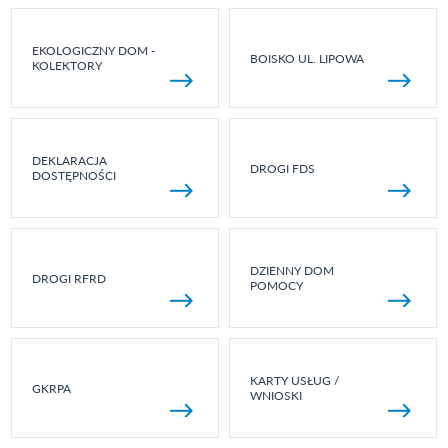
EKOLOGICZNY DOM -
BOISKO UL. LIPOWA
KOLEKTORY
DEKLARACJA
DROGI FDS
DOSTĘPNOŚCI
DZIENNY DOM
DROGI RFRD
POMOCY
KARTY USŁUG /
GKRPA
WNIOSKI