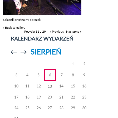
Ściągnij oryginalny obrazek
« Back to gallery
Pozycja 11 z 29
« Previous
|
Następne »
KALENDARZ WYDARZEŃ
SIERPIEŃ
Przejdź do
Przejdź do
poprzedniego
poprzedniego
miesiąca
miesiąca
1
2
3
4
5
6
7
8
9
10
11
12
14
15
16
13
17
18
19
20
21
22
23
24
25
26
27
28
29
30