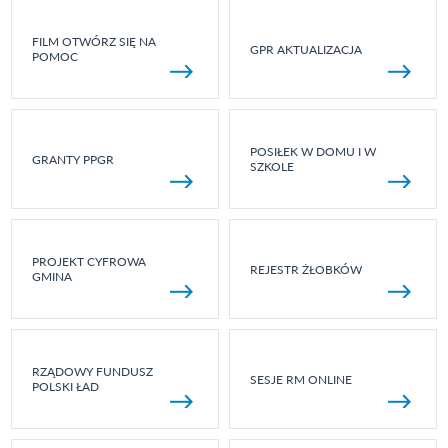
FILM OTWÓRZ SIĘ NA
GPR AKTUALIZACJA
POMOC
POSIŁEK W DOMU I W
GRANTY PPGR
SZKOLE
PROJEKT CYFROWA
REJESTR ŻŁOBKÓW
GMINA
RZĄDOWY FUNDUSZ
SESJE RM ONLINE
POLSKI ŁAD