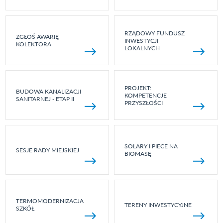
RZĄDOWY FUNDUSZ
ZGŁOŚ AWARIĘ
INWESTYCJI
KOLEKTORA
LOKALNYCH
PROJEKT:
BUDOWA KANALIZACJI
KOMPETENCJE
SANITARNEJ - ETAP II
PRZYSZŁOŚCI
SOLARY I PIECE NA
SESJE RADY MIEJSKIEJ
BIOMASĘ
TERMOMODERNIZACJA
TERENY INWESTYCYJNE
SZKÓŁ