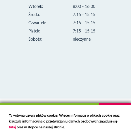
Wtorek:
8:00 - 16:00
Środa:
7:15 - 15:15
Czwartek:
7:15 - 15:15
Piątek:
7:15 - 15:15
Sobota:
nieczynne
Klauzula informacyjna i polityka plików cookies
Ta witryna używa plików cookie. Więcej informacji o plikach cookie oraz
Deklaracja dostępności
klauzula informacyjna o przetwarzaniu danych osobowych znajduje się
Polski serwer RBL
https://polspam.pl/
tutaj
oraz w stopce na naszej stronie.