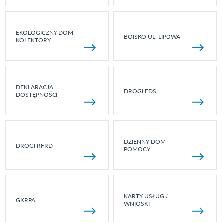
EKOLOGICZNY DOM -
BOISKO UL. LIPOWA
KOLEKTORY
DEKLARACJA
DROGI FDS
DOSTĘPNOŚCI
DZIENNY DOM
DROGI RFRD
POMOCY
KARTY USŁUG /
GKRPA
WNIOSKI