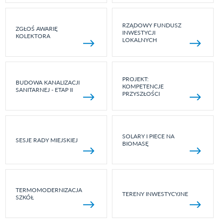
RZĄDOWY FUNDUSZ
ZGŁOŚ AWARIĘ
INWESTYCJI
KOLEKTORA
LOKALNYCH
PROJEKT:
BUDOWA KANALIZACJI
KOMPETENCJE
SANITARNEJ - ETAP II
PRZYSZŁOŚCI
SOLARY I PIECE NA
SESJE RADY MIEJSKIEJ
BIOMASĘ
TERMOMODERNIZACJA
TERENY INWESTYCYJNE
SZKÓŁ