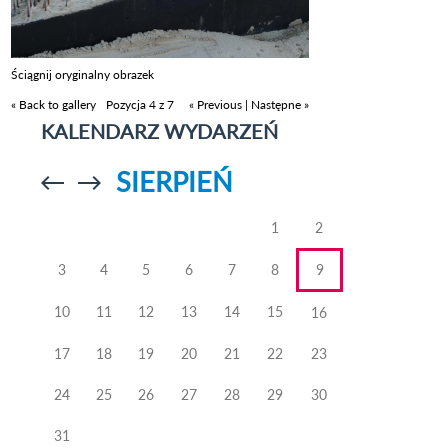
Ściągnij oryginalny obrazek
« Back to gallery
Pozycja 4 z 7
« Previous
|
Następne »
KALENDARZ WYDARZEŃ
SIERPIEŃ
Przejdź do
Przejdź do
poprzedniego
poprzedniego
miesiąca
miesiąca
1
2
3
4
5
6
7
8
9
10
11
12
13
14
15
16
17
18
19
20
21
22
23
24
25
26
27
28
29
30
31