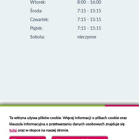
Wtorek:
8:00 - 16:00
Środa:
7:15 - 15:15
Czwartek:
7:15 - 15:15
Piątek:
7:15 - 15:15
Sobota:
nieczynne
Klauzula informacyjna i polityka plików cookies
Ta witryna używa plików cookie. Więcej informacji o plikach cookie oraz
Deklaracja dostępności
klauzula informacyjna o przetwarzaniu danych osobowych znajduje się
Polski serwer RBL
https://polspam.pl/
tutaj
oraz w stopce na naszej stronie.
Copyright 2023 Urząd Miejski w Opolu Lubelskim