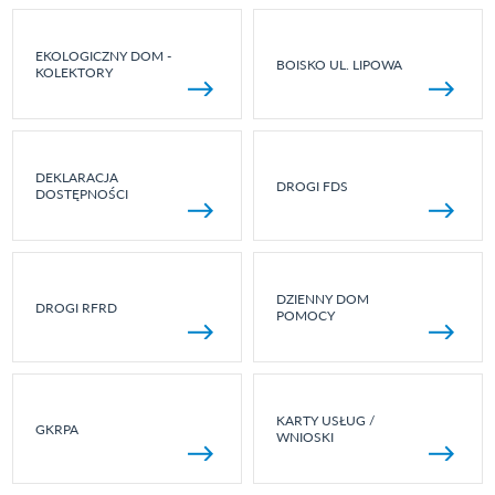
EKOLOGICZNY DOM -
BOISKO UL. LIPOWA
KOLEKTORY
DEKLARACJA
DROGI FDS
DOSTĘPNOŚCI
DZIENNY DOM
DROGI RFRD
POMOCY
KARTY USŁUG /
GKRPA
WNIOSKI