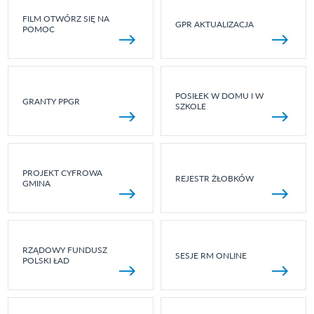
FILM OTWÓRZ SIĘ NA
GPR AKTUALIZACJA
POMOC
POSIŁEK W DOMU I W
GRANTY PPGR
SZKOLE
PROJEKT CYFROWA
REJESTR ŻŁOBKÓW
GMINA
RZĄDOWY FUNDUSZ
SESJE RM ONLINE
POLSKI ŁAD