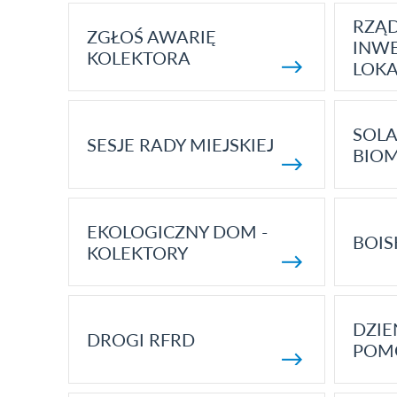
RZĄ
ZGŁOŚ AWARIĘ
INWE
KOLEKTORA
LOK
SOLA
SESJE RADY MIEJSKIEJ
BIO
EKOLOGICZNY DOM -
BOIS
KOLEKTORY
DZI
DROGI RFRD
POM