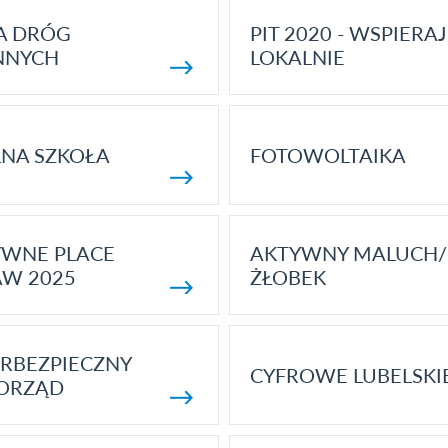
A DRÓG
PIT 2020 - WSPIERAJ
NNYCH
LOKALNIE
NA SZKOŁA
FOTOWOLTAIKA
YWNE PLACE
AKTYWNY MALUCH/
AW 2025
ŻŁOBEK
RBEZPIECZNY
CYFROWE LUBELSKI
ORZĄD