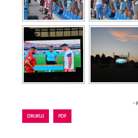
‹ 
Strony
DRUKUJ
PDF