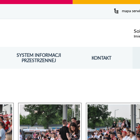
y serwis
mapa serw
ej
So
Imi
SYSTEM INFORMACJI
Szuk
KONTAKT
OŚNIK OTWORZY SIĘ W NOWYM OKNIE
PRZESTRZENNEJ
Wy