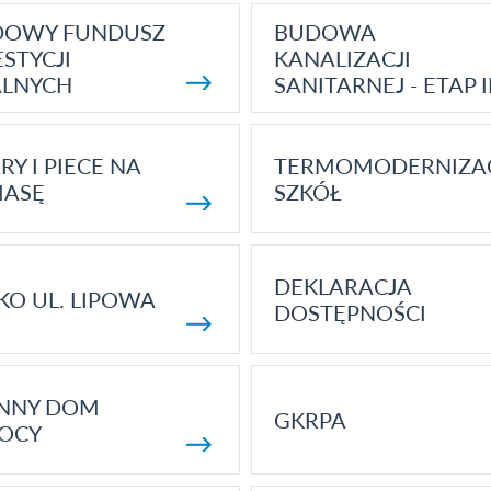
DOWY FUNDUSZ
BUDOWA
STYCJI
KANALIZACJI
ALNYCH
SANITARNEJ - ETAP I
RY I PIECE NA
TERMOMODERNIZA
MASĘ
SZKÓŁ
DEKLARACJA
KO UL. LIPOWA
DOSTĘPNOŚCI
ENNY DOM
GKRPA
OCY