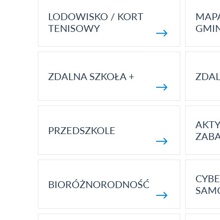
LODOWISKO / KORT
MAP
TENISOWY
GMI
ZDALNA SZKOŁA +
ZDAL
AKT
PRZEDSZKOLE
ZAB
CYBE
BIORÓŻNORODNOŚĆ
SAM