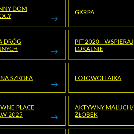
ENNY DOM
GKRPA
OCY
A DRÓG
PIT 2020 - WSPIERAJ
NNYCH
LOKALNIE
NA SZKOŁA
FOTOWOLTAIKA
YWNE PLACE
AKTYWNY MALUCH/
AW 2025
ŻŁOBEK