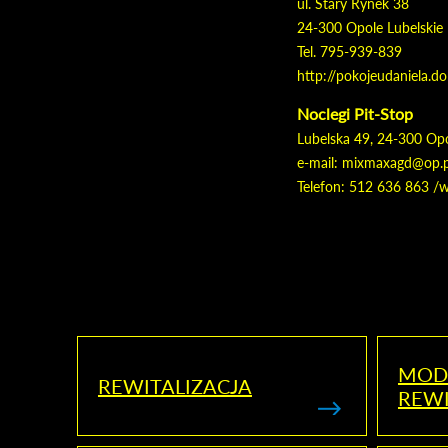
ul. Stary Rynek 38
24-300 Opole Lubelskie
Tel. 795-939-839
http://pokojeudaniela.do
Noclegi Pit-Stop
Lubelska 49, 24-300 Opo
e-mail: mixmaxagd@op.p
Telefon: 512 636 863 /w
MOD
REWITALIZACJA
REWI