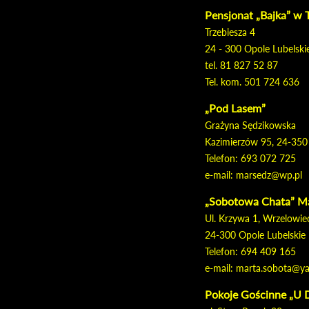
Pensjonat „Bajka” w 
Trzebiesza 4
24 - 300 Opole Lubelski
tel. 81 827 52 87
Tel. kom. 501 724 636
„Pod Lasem”
Grażyna Sędzikowska
Kazimierzów 95, 24-350
Telefon: 693 072 725
e-mail: marsedz@wp.pl
„Sobotowa Chata” M
Ul. Krzywa 1, Wrzelowie
24-300 Opole Lubelskie
Telefon: 694 409 165
e-mail: marta.sobota@ya
Pokoje Gościnne „U D