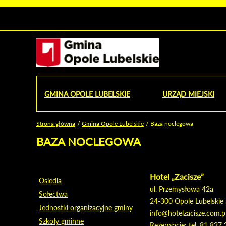
Urząd Miejski w Opolu Lubelskim - oficjaln
Przejdź
Przejdź
Przejdź do
Przejdź do
Przejdź do
Przejdź
Przejdź do
Przejdź
Przejdź
do
do
wyszukiwarki
ścieżki
kategorii
do
kalendarza
do
do
Przejdź do strony startow
mapy
menu
nawigacyjnej
aktualności
treści
wydarzeń
galerii
stopki
strony
zdjęć
GMINA OPOLE LUBELSKIE
URZĄD MIEJSKI
OD
Strona główna
Gmina Opole Lubelskie
Baza noclegowa
Jesteś tutaj
BAZA NOCLEGOWA
Hotel „Zacisze”
Osiedla
ul. Przemysłowa 42a
Sołectwa
24-300 Opole Lubelskie
Jednostki organizacyjne gminy
info@hotelzacisze.com.p
Szkoły gminne
Rezerwacje: tel. 81 827 