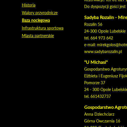
Historia
Do dyspozycji gości je
Walory przyrodnicze
Sadyba Rozalin - Mir
Baza noclegowa
Rozalin 56
Infrastruktura sportowa
24-300 Opole Lubelskie
Miasta partnerskie
tel. 664 973 642
e-mail: mirekgolos@hot
www.sadybarozalin.pl
"U Michasi"
Gospodarstwo Agrotury
Elżbieta i Eugeniusz Fijo
Pomorze 37
24 - 300 Opole Lubelski
tel. 661432737
Gospodarstwo Agrot
Anna Dziechciarz
Górna Owczarnia 16