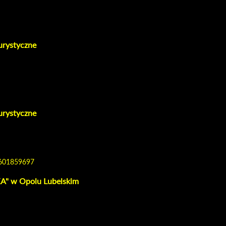
urystyczne
urystyczne
. 601859697
 w Opolu Lubelskim