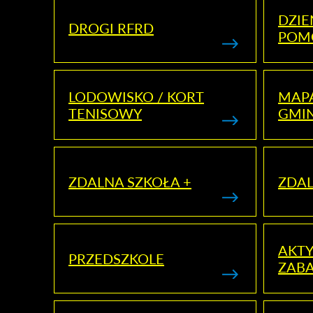
DZI
DROGI RFRD
POM
LODOWISKO / KORT
MAP
TENISOWY
GMI
ZDALNA SZKOŁA +
ZDAL
AKT
PRZEDSZKOLE
ZAB