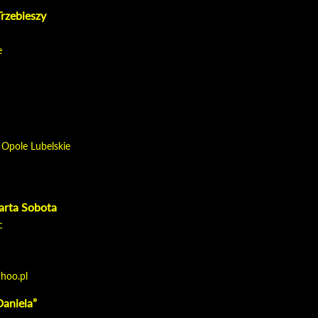
Trzebieszy
e
 Opole Lubelskie
arta Sobota
c
hoo.pl
aniela”