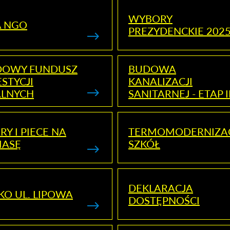
WYBORY
A NGO
PREZYDENCKIE 202
DOWY FUNDUSZ
BUDOWA
STYCJI
KANALIZACJI
ALNYCH
SANITARNEJ - ETAP I
RY I PIECE NA
TERMOMODERNIZA
MASĘ
SZKÓŁ
DEKLARACJA
KO UL. LIPOWA
DOSTĘPNOŚCI