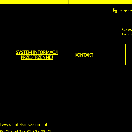
y serwis
mapa s
ej
Czwa
Imieni
SYSTEM INFORMACJI
Szu
KONTAKT
NOŚNIK OTWORZY SIĘ W NOWYM OKNIE
PRZESTRZENNEJ
Wy
l www.hotelzacisze.com.pl
29 72 / tel/fax 81 827 29 71