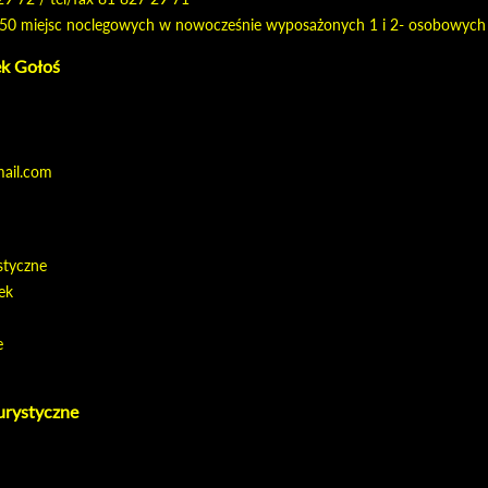
st 50 miejsc noclegowych w nowocześnie wyposażonych 1 i 2- osobowych
ek Gołoś
mail.com
styczne
łek
e
urystyczne