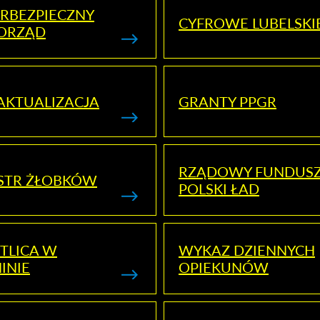
RBEZPIECZNY
CYFROWE LUBELSKI
ORZĄD
AKTUALIZACJA
GRANTY PPGR
RZĄDOWY FUNDUS
STR ŻŁOBKÓW
POLSKI ŁAD
TLICA W
WYKAZ DZIENNYCH
INIE
OPIEKUNÓW