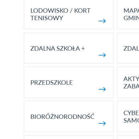
LODOWISKO / KORT
MAP
TENISOWY
GMI
ZDALNA SZKOŁA +
ZDAL
AKT
PRZEDSZKOLE
ZAB
CYBE
BIORÓŻNORODNOŚĆ
SAM