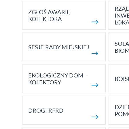
RZĄ
ZGŁOŚ AWARIĘ
INWE
KOLEKTORA
LOK
SOLA
SESJE RADY MIEJSKIEJ
BIO
EKOLOGICZNY DOM -
BOIS
KOLEKTORY
DZI
DROGI RFRD
POM