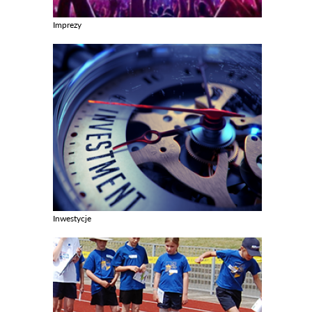
Imprezy
Zobacz galerie w kategori Imprezy
Inwestycje
Zobacz galerie w kategori Inwestycje