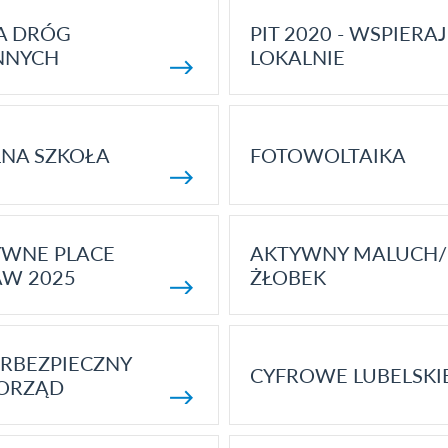
A DRÓG
PIT 2020 - WSPIERAJ
NNYCH
LOKALNIE
NA SZKOŁA
FOTOWOLTAIKA
YWNE PLACE
AKTYWNY MALUCH/
AW 2025
ŻŁOBEK
RBEZPIECZNY
CYFROWE LUBELSKI
ORZĄD