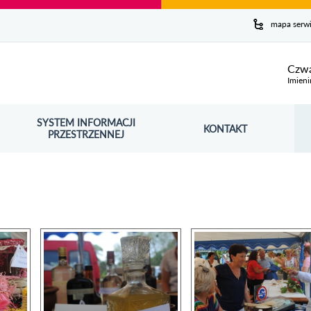
y serwis
mapa serw
ej
Czwa
Imieni
SYSTEM INFORMACJI
Szuk
KONTAKT
OŚNIK OTWORZY SIĘ W NOWYM OKNIE
PRZESTRZENNEJ
Wy