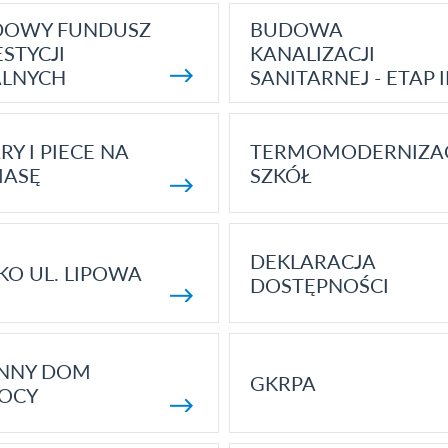
DOWY FUNDUSZ
BUDOWA
STYCJI
KANALIZACJI
ALNYCH
SANITARNEJ - ETAP I
RY I PIECE NA
TERMOMODERNIZA
MASĘ
SZKÓŁ
DEKLARACJA
KO UL. LIPOWA
DOSTĘPNOŚCI
ENNY DOM
GKRPA
OCY