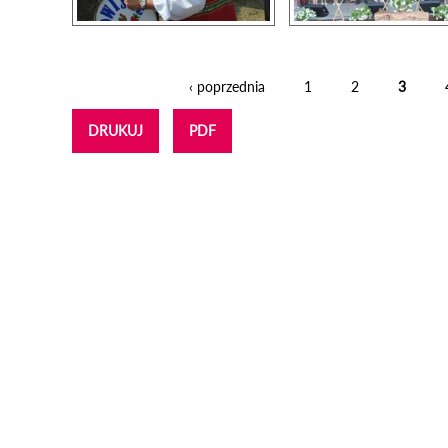
‹ poprzednia
1
2
3
Strony
DRUKUJ
PDF