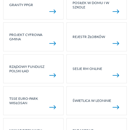
POSIŁEK W DOMU I W
GRANTY PPGR
SZKOLE
PROJEKT CYFROWA
REJESTR ŻŁOBKÓW
GMINA
RZĄDOWY FUNDUSZ
SESJE RM ONLINE
POLSKI ŁAD
TSSE EURO-PARK
ŚWIETLICA W LEONINIE
WISŁOSAN