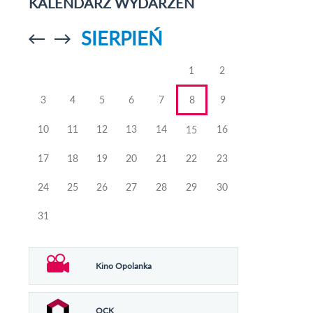
KALENDARZ WYDARZEŃ
SIERPIEŃ
Przejdź do
Przejdź do
poprzedniego
poprzedniego
miesiąca
miesiąca
1
2
3
4
5
6
7
8
9
10
11
12
13
14
16
15
17
18
19
20
21
22
23
24
25
26
27
28
29
30
31
Kino Opolanka
OCK