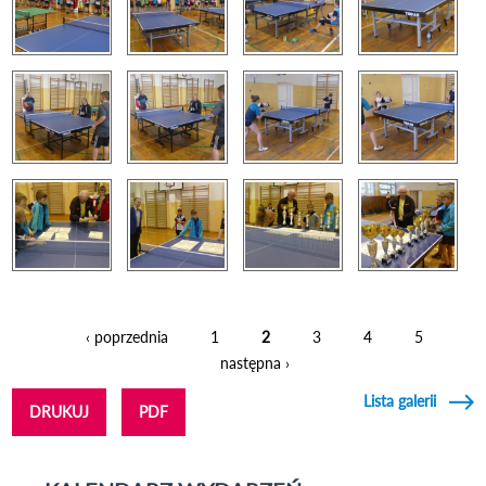
‹ poprzednia
1
2
3
4
5
Strony
następna ›
Lista galerii
DRUKUJ
PDF