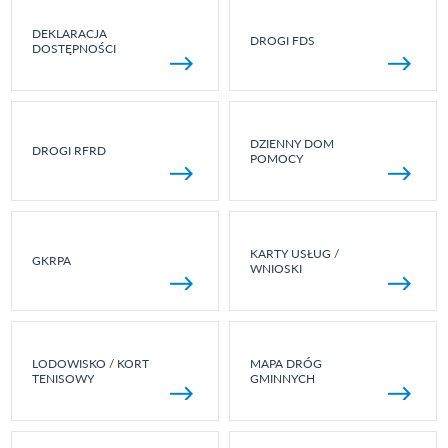
DEKLARACJA
DROGI FDS
DOSTĘPNOŚCI
DZIENNY DOM
DROGI RFRD
POMOCY
KARTY USŁUG /
GKRPA
WNIOSKI
LODOWISKO / KORT
MAPA DRÓG
TENISOWY
GMINNYCH