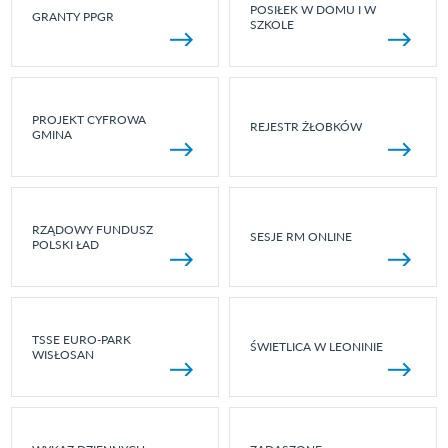
POSIŁEK W DOMU I W
GRANTY PPGR
SZKOLE
PROJEKT CYFROWA
REJESTR ŻŁOBKÓW
GMINA
RZĄDOWY FUNDUSZ
SESJE RM ONLINE
POLSKI ŁAD
TSSE EURO-PARK
ŚWIETLICA W LEONINIE
WISŁOSAN