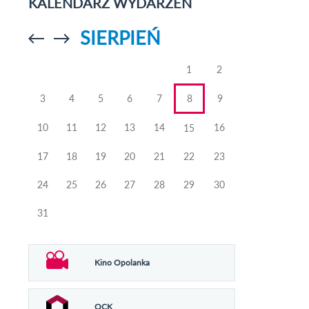
KALENDARZ WYDARZEŃ
SIERPIEŃ
Przejdź do
Przejdź do
poprzedniego
poprzedniego
miesiąca
miesiąca
1
2
3
4
5
6
7
8
9
10
11
12
13
14
16
15
17
18
19
20
21
22
23
24
25
26
27
28
29
30
31
Kino Opolanka
OCK