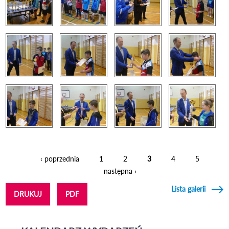
‹ poprzednia
1
2
3
4
5
Strony
następna ›
Lista galerii
DRUKUJ
PDF