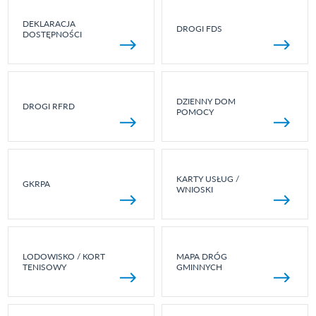
DEKLARACJA
DROGI FDS
DOSTĘPNOŚCI
DZIENNY DOM
DROGI RFRD
POMOCY
KARTY USŁUG /
GKRPA
WNIOSKI
LODOWISKO / KORT
MAPA DRÓG
TENISOWY
GMINNYCH