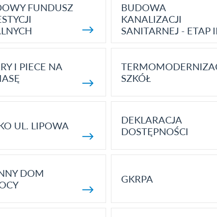
DOWY FUNDUSZ
BUDOWA
STYCJI
KANALIZACJI
ALNYCH
SANITARNEJ - ETAP I
RY I PIECE NA
TERMOMODERNIZA
MASĘ
SZKÓŁ
DEKLARACJA
KO UL. LIPOWA
DOSTĘPNOŚCI
ENNY DOM
GKRPA
OCY