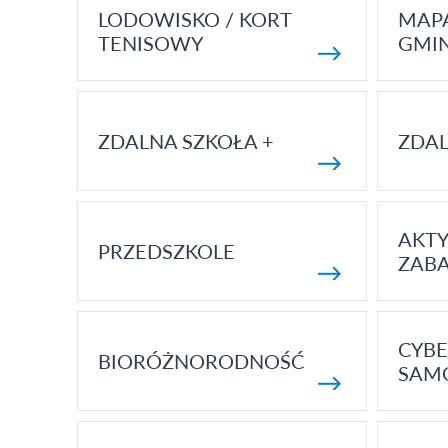
LODOWISKO / KORT
MAP
TENISOWY
GMI
ZDALNA SZKOŁA +
ZDAL
AKT
PRZEDSZKOLE
ZAB
CYBE
BIORÓŻNORODNOŚĆ
SAM