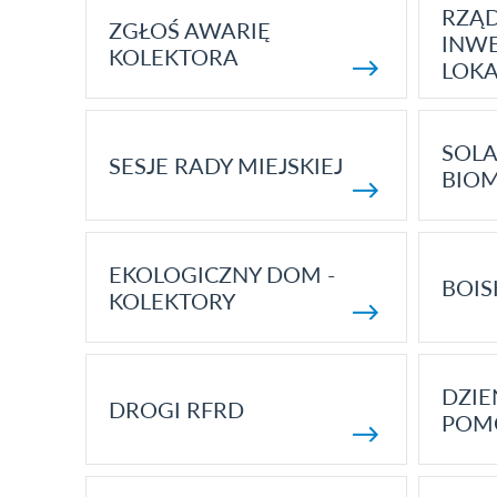
RZĄ
ZGŁOŚ AWARIĘ
INWE
KOLEKTORA
LOK
SOLA
SESJE RADY MIEJSKIEJ
BIO
EKOLOGICZNY DOM -
BOIS
KOLEKTORY
DZI
DROGI RFRD
POM