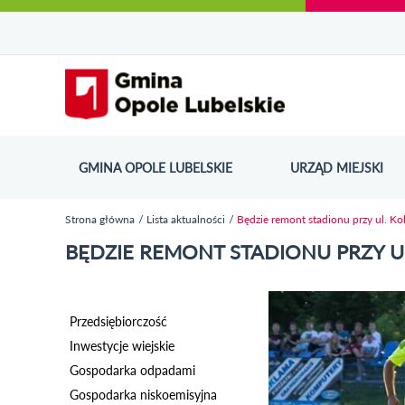
Urząd Miejski w Opolu Lubelskim - oficjaln
Przejdź
Przejdź
Przejdź do
Przejdź do
Przejdź do
Przejdź
Przejdź do
Przejdź
Przejdź
do
do
wyszukiwarki
ścieżki
kategorii
do
kalendarza
do
do
Przejdź do strony startow
mapy
menu
nawigacyjnej
aktualności
treści
wydarzeń
galerii
stopki
strony
zdjęć
GMINA OPOLE LUBELSKIE
URZĄD MIEJSKI
ODN
Strona główna
Lista aktualności
Będzie remont stadionu przy ul. Ko
Jesteś tutaj
BĘDZIE REMONT STADIONU PRZY U
Przedsiębiorczość
Inwestycje wiejskie
Gospodarka odpadami
Gospodarka niskoemisyjna