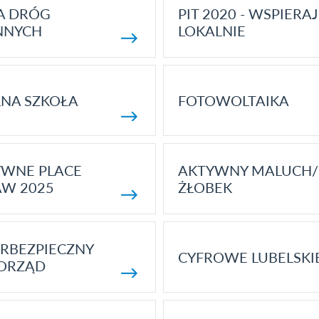
A DRÓG
PIT 2020 - WSPIERAJ
NNYCH
LOKALNIE
NA SZKOŁA
FOTOWOLTAIKA
YWNE PLACE
AKTYWNY MALUCH/
AW 2025
ŻŁOBEK
RBEZPIECZNY
CYFROWE LUBELSKI
ORZĄD