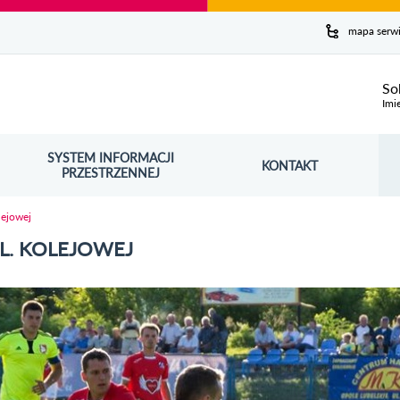
y serwis
mapa serw
ej
So
Imi
SYSTEM INFORMACJI
Szuk
KONTAKT
OŚNIK OTWORZY SIĘ W NOWYM OKNIE
PRZESTRZENNEJ
Wy
lejowej
L. KOLEJOWEJ