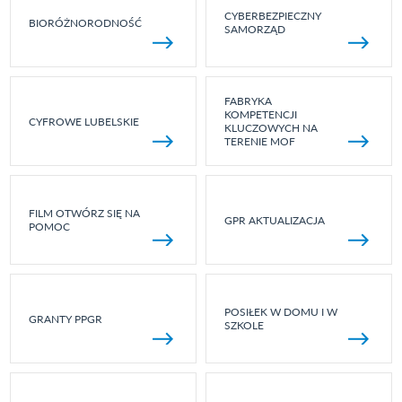
CYBERBEZPIECZNY
BIORÓŻNORODNOŚĆ
SAMORZĄD
FABRYKA
KOMPETENCJI
CYFROWE LUBELSKIE
KLUCZOWYCH NA
TERENIE MOF
FILM OTWÓRZ SIĘ NA
GPR AKTUALIZACJA
POMOC
POSIŁEK W DOMU I W
GRANTY PPGR
SZKOLE