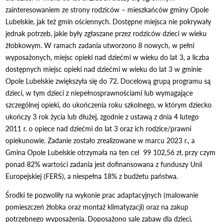
zainteresowaniem ze strony rodziców – mieszkańców gminy Opole
Lubelskie, jak też gmin ościennych. Dostępne miejsca nie pokrywały
jednak potrzeb, jakie były zgłaszane przez rodziców dzieci w wieku
żłobkowym. W ramach zadania utworzono 8 nowych, w pełni
wyposażonych, miejsc opieki nad dziećmi w wieku do lat 3, a liczba
dostępnych miejsc opieki nad dziećmi w wieku do lat 3 w gminie
Opole Lubelskie zwiększyła się do 72. Docelową grupą programu są
dzieci, w tym dzieci z niepełnosprawnościami lub wymagające
szczególnej opieki, do ukończenia roku szkolnego, w którym dziecko
ukończy 3 rok życia lub dłużej, zgodnie z ustawą z dnia 4 lutego
2011 r. o opiece nad dziećmi do lat 3 oraz ich rodzice/prawni
opiekunowie. Zadanie zostało zrealizowane w marcu 2023 r., a
Gmina Opole Lubelskie otrzymała na ten cel 99 102,56 zł, przy czym
ponad 82% wartości zadania jest dofinansowana z funduszy Unii
Europejskiej (FERS), a niespełna 18% z budżetu państwa.
Środki te pozwoliły na wykonie prac adaptacyjnych (malowanie
pomieszczeń żłobka oraz montaż klimatyzacji) oraz na zakup
potrzebnego wyposażenia. Doposażono sale zabaw dla dzieci,