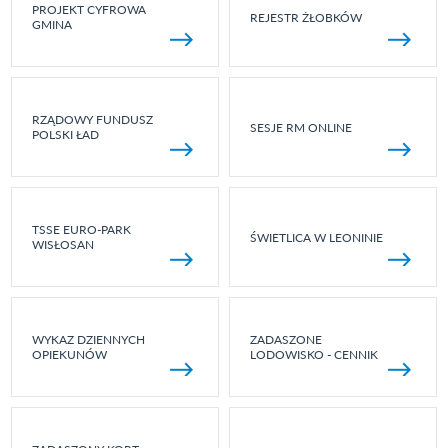
PROJEKT CYFROWA
REJESTR ŻŁOBKÓW
GMINA
RZĄDOWY FUNDUSZ
SESJE RM ONLINE
POLSKI ŁAD
TSSE EURO-PARK
ŚWIETLICA W LEONINIE
WISŁOSAN
WYKAZ DZIENNYCH
ZADASZONE
OPIEKUNÓW
LODOWISKO - CENNIK