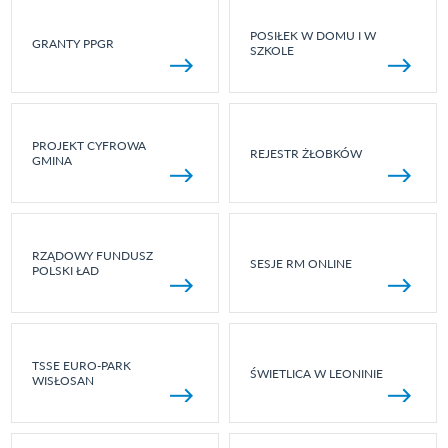
POSIŁEK W DOMU I W
GRANTY PPGR
SZKOLE
PROJEKT CYFROWA
REJESTR ŻŁOBKÓW
GMINA
RZĄDOWY FUNDUSZ
SESJE RM ONLINE
POLSKI ŁAD
TSSE EURO-PARK
ŚWIETLICA W LEONINIE
WISŁOSAN