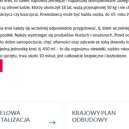
ło krwi, to nawet najnowocześniejsze i najbardziej skomplikowane zabieg
są zdrowi ludzie, którzy ukończyli 18 lat, ważą przynajmniej 50 kg i ni
krzyca czy łuszczyca). Krwiodawcą może być każda osoba, do 65. roku ży
a krwi należy się wcześniej odpowiednio przygotować, tj. dzień wcześniej
i posiłek. Należy wystrzegać się produktów tłustych i smażonych. Przed 
to dobre samopoczucie, chęć ofiarności oraz zabranie ze sobą dowodu t
jedną jednostkę krwi, tj. 450 ml – to dla organizmu niewielki, szybko r
 sprzętu, trwa około 10 minut, jest całkowicie bezpieczne i bezbolesne.
ELOWA
KRAJOWY PLAN
TALIZACJA
ODBUDOWY