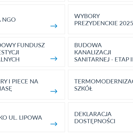
WYBORY
A NGO
PREZYDENCKIE 202
DOWY FUNDUSZ
BUDOWA
STYCJI
KANALIZACJI
ALNYCH
SANITARNEJ - ETAP I
RY I PIECE NA
TERMOMODERNIZA
MASĘ
SZKÓŁ
DEKLARACJA
KO UL. LIPOWA
DOSTĘPNOŚCI