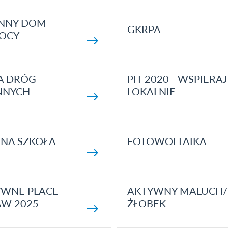
ENNY DOM
GKRPA
OCY
A DRÓG
PIT 2020 - WSPIERAJ
NNYCH
LOKALNIE
NA SZKOŁA
FOTOWOLTAIKA
YWNE PLACE
AKTYWNY MALUCH/
AW 2025
ŻŁOBEK