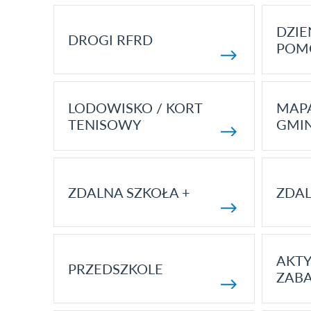
DZI
DROGI RFRD
POM
LODOWISKO / KORT
MAP
TENISOWY
GMI
ZDALNA SZKOŁA +
ZDAL
AKT
PRZEDSZKOLE
ZAB