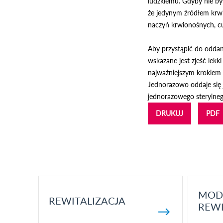
ludzkiemu. Gdyby nie by
że jedynym źródłem krwi 
naczyń krwionośnych, cu
Aby przystąpić do oddani
wskazane jest zjeść lekk
najważniejszym krokiem 
Jednorazowo oddaje się 
jednorazowego sterylnego
DRUKUJ
PDF
MOD
REWITALIZACJA
REWI