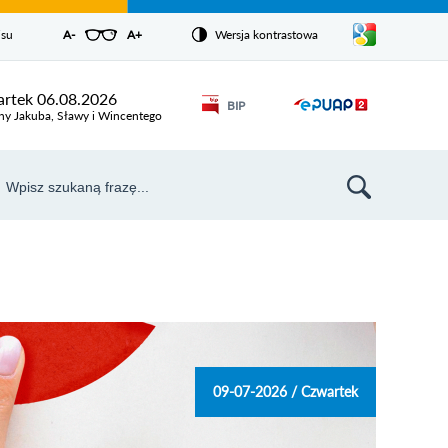
Pokaż/ukryj
isu
A-
pomniejsz czcionkę
A+
powiększ czcionkę
Wersja kontrastowa
Zresetuj czcionkę
listę
języków
Odnośnik
rtek 06.08.2026
BIP
Odnośnik
otworzy się w
ny Jakuba, Sławy i Wincentego
nowym oknie
otworzy
się w
aj
nowym
szukiwarka
oknie
09-07-2026 / Czwartek