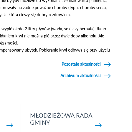
i nie byłyby możliwe do wykonania. Jednak warto pamiętać,
e chorowały na żadne poważne choroby (typu: choroby serca,
cia, która cieszy się dobrym zdrowiem.
 wypić około 2 litry płynów (woda, soki czy herbata). Rano
oddaniem krwi nie można pić przez dwie doby alkoholu. Ale
ożsamości.
ekompensowany ubytek. Pobieranie krwi odbywa się przy użyciu
Pozostałe aktualności
Archiwum aktualności
MŁODZIEŻOWA RADA
GMINY