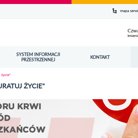
y serwis
mapa serw
ej
Czwa
Imieni
SYSTEM INFORMACJI
Szuk
KONTAKT
OŚNIK OTWORZY SIĘ W NOWYM OKNIE
PRZESTRZENNEJ
Wy
 życie"
RATUJ ŻYCIE"