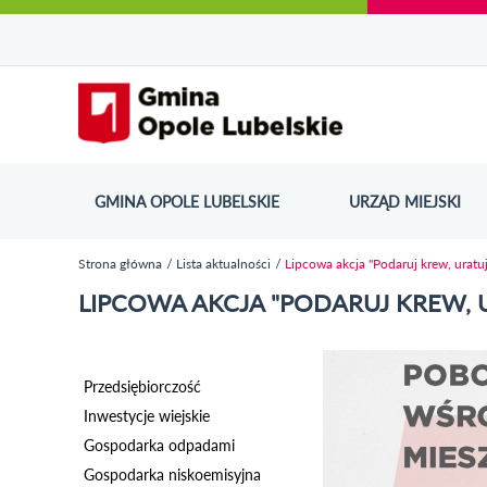
Urząd Miejski w Opolu Lubelskim - oficjaln
Przejdź
Przejdź
Przejdź do
Przejdź do
Przejdź do
Przejdź
Przejdź do
Przejdź
Przejdź
do
do
wyszukiwarki
ścieżki
kategorii
do
kalendarza
do
do
Przejdź do strony startow
mapy
menu
nawigacyjnej
aktualności
treści
wydarzeń
galerii
stopki
strony
zdjęć
GMINA OPOLE LUBELSKIE
URZĄD MIEJSKI
ODN
Strona główna
Lista aktualności
Lipcowa akcja "Podaruj krew, uratuj
Jesteś tutaj
LIPCOWA AKCJA "PODARUJ KREW, U
Przedsiębiorczość
Inwestycje wiejskie
Gospodarka odpadami
Gospodarka niskoemisyjna