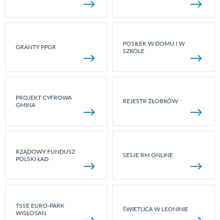
POSIŁEK W DOMU I W
GRANTY PPGR
SZKOLE
PROJEKT CYFROWA
REJESTR ŻŁOBKÓW
GMINA
RZĄDOWY FUNDUSZ
SESJE RM ONLINE
POLSKI ŁAD
TSSE EURO-PARK
ŚWIETLICA W LEONINIE
WISŁOSAN