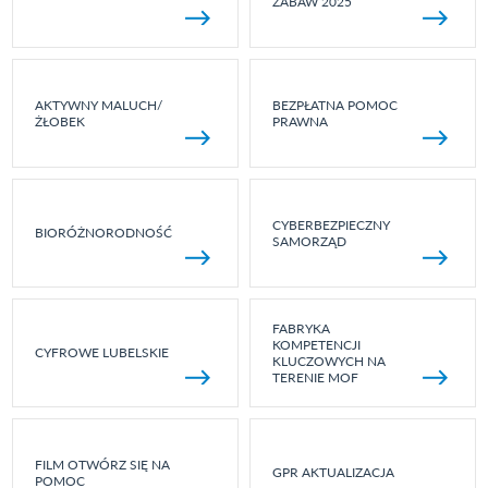
ZABAW 2025
AKTYWNY MALUCH/
BEZPŁATNA POMOC
ŻŁOBEK
PRAWNA
CYBERBEZPIECZNY
BIORÓŻNORODNOŚĆ
SAMORZĄD
FABRYKA
KOMPETENCJI
CYFROWE LUBELSKIE
KLUCZOWYCH NA
TERENIE MOF
FILM OTWÓRZ SIĘ NA
GPR AKTUALIZACJA
POMOC