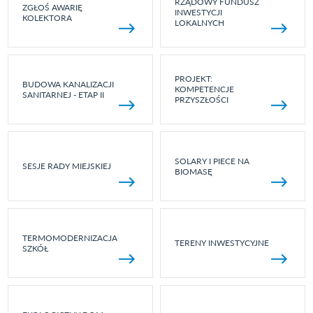
RZĄDOWY FUNDUSZ
ZGŁOŚ AWARIĘ
INWESTYCJI
KOLEKTORA
LOKALNYCH
PROJEKT:
BUDOWA KANALIZACJI
KOMPETENCJE
SANITARNEJ - ETAP II
PRZYSZŁOŚCI
SOLARY I PIECE NA
SESJE RADY MIEJSKIEJ
BIOMASĘ
TERMOMODERNIZACJA
TERENY INWESTYCYJNE
SZKÓŁ