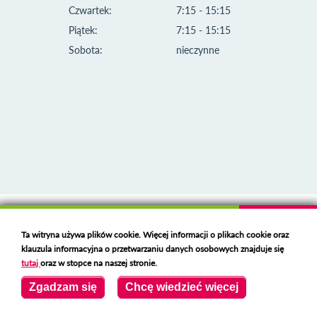
Czwartek:
7:15 - 15:15
Piątek:
7:15 - 15:15
Sobota:
nieczynne
Klauzula informacyjna i polityka plików cookies
Ta witryna używa plików cookie. Więcej informacji o plikach cookie oraz
Deklaracja dostępności
klauzula informacyjna o przetwarzaniu danych osobowych znajduje się
Polski serwer RBL
https://polspam.pl/
tutaj
oraz w stopce na naszej stronie.
Copyright 2023 Urząd Miejski w Opolu Lubelskim
Zgadzam się
Chcę wiedzieć więcej
Created by
VOBACOM
Odnośnik otworzy się w nowym oknie