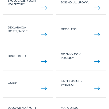
EKOLOGICZNY DOM -
BOISKO UL. LIPOWA
KOLEKTORY
DEKLARACJA
DROGI FDS
DOSTĘPNOŚCI
DZIENNY DOM
DROGI RFRD
POMOCY
KARTY USŁUG /
GKRPA
WNIOSKI
LODOWISKO / KORT
MAPA DRÓG