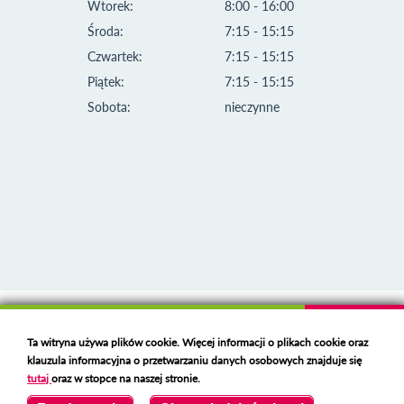
Wtorek:
8:00 - 16:00
Środa:
7:15 - 15:15
Czwartek:
7:15 - 15:15
Piątek:
7:15 - 15:15
Sobota:
nieczynne
Klauzula informacyjna i polityka plików cookies
Ta witryna używa plików cookie. Więcej informacji o plikach cookie oraz
Deklaracja dostępności
klauzula informacyjna o przetwarzaniu danych osobowych znajduje się
Polski serwer RBL
https://polspam.pl/
tutaj
oraz w stopce na naszej stronie.
Copyright 2023 Urząd Miejski w Opolu Lubelskim