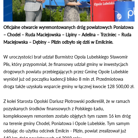
Oficjalne otwarcie wyremontowanych dróg powiatowych Poniatowa
– Chodel – Ruda Maciejowska – Lipiny – Adelina – Trzciniec – Ruda
Maciejowska – Dębiny – Plizin odbyło się dziś w Emilcinie.
W uroczystości brał udział Burmistrz Opola Lubelskiego Sławomir
Plis, który przypomniał, że finansowy udział gminy w inwestycjach
drogowych powiatu przebiegających przez Gminę Opole Lubelskie
wyniósł już od początku kadencji blisko 8 mln zł. Przedmiotowa
droga także uzyskała wsparcie gminy w łącznej kwocie 128 500,00 zł.
Z kolei Starosta Opolski Dariusz Piotrowski podkreślił, że w ramach
pozyskanych środków finansowych z Polskiego Ładu,
kompleksowym remontem zostało objętych tym razem 16 km dróg
na terenie gminy Chodel, Poniatowa i Opole Lubelskie. Tym samym
oddając do użytku odcinek Emilcin - Plizin, powiat zrealizował już