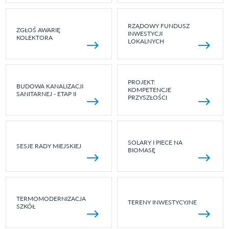
RZĄDOWY FUNDUSZ
ZGŁOŚ AWARIĘ
INWESTYCJI
KOLEKTORA
LOKALNYCH
PROJEKT:
BUDOWA KANALIZACJI
KOMPETENCJE
SANITARNEJ - ETAP II
PRZYSZŁOŚCI
SOLARY I PIECE NA
SESJE RADY MIEJSKIEJ
BIOMASĘ
TERMOMODERNIZACJA
TERENY INWESTYCYJNE
SZKÓŁ