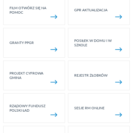
FILM OTWÓRZ SIĘ NA
GPR AKTUALIZACJA
POMOC
POSIŁEK W DOMU I W
GRANTY PPGR
SZKOLE
PROJEKT CYFROWA
REJESTR ŻŁOBKÓW
GMINA
RZĄDOWY FUNDUSZ
SESJE RM ONLINE
POLSKI ŁAD