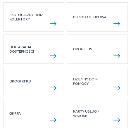
EKOLOGICZNY DOM -
BOISKO UL. LIPOWA
KOLEKTORY
DEKLARACJA
DROGI FDS
DOSTĘPNOŚCI
DZIENNY DOM
DROGI RFRD
POMOCY
KARTY USŁUG /
GKRPA
WNIOSKI