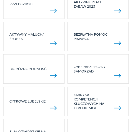
AKTYWNE PLACE
PRZEDSZKOLE
ZABAW 2025
AKTYWNY MALUCH/
BEZPŁATNA POMOC
ŻŁOBEK
PRAWNA
CYBERBEZPIECZNY
BIORÓŻNORODNOŚĆ
SAMORZĄD
FABRYKA
KOMPETENCJI
CYFROWE LUBELSKIE
KLUCZOWYCH NA
TERENIE MOF
FILM OTWÓRZ SIĘ NA