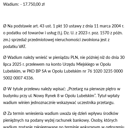
Wadium: - 17.750,00 zł
Ø Na podstawie art. 43 ust. 1 pkt 10 ustawy z dnia 11 marca 2004 r.
o podatku od towarów i usług (t.j. Dz. U. z 2023 r. poz. 1570 z późn.
zm.) sprzedaż przedmiotowej nieruchomości zwolniona jest z
podatku VAT.
Ø Wadium należy wnieść w pieniądzu PLN, nie później niż do dnia 30
lipca 2025 r. przelewem na konto Urzędu Miejskiego w Opolu
Lubelskim, w PKO BP SA w Opolu Lubelskim nr 76 1020 3235 0000
5002 0007 4336.
Ø W tytule przelewu należy wpisać: „Przetarg na pierwsze piętro w
budynku przy ul. Nowy Rynek 8 w Opolu Lubelskim”. Tytuł wpłaty
wadium winien jednoznacznie wskazywać uczestnika przetargu.
Ø Za termin wniesienia wadium uważa się dzień wpływu środków
pieniężnych na podany wyżej rachunek bankowy. Osoby, których
wadium zostanie zaksięgowane po terminie wskazanym w ogłoszeniu