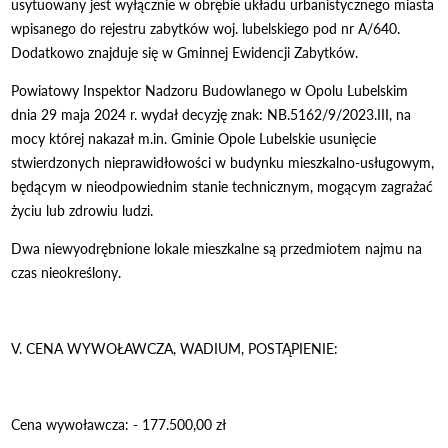
usytuowany jest wyłącznie w obrębie układu urbanistycznego miasta
wpisanego do rejestru zabytków woj. lubelskiego pod nr A/640.
Dodatkowo znajduje się w Gminnej Ewidencji Zabytków.
Powiatowy Inspektor Nadzoru Budowlanego w Opolu Lubelskim
dnia 29 maja 2024 r. wydał decyzję znak: NB.5162/9/2023.III, na
mocy której nakazał m.in. Gminie Opole Lubelskie usunięcie
stwierdzonych nieprawidłowości w budynku mieszkalno-usługowym,
będącym w nieodpowiednim stanie technicznym, mogącym zagrażać
życiu lub zdrowiu ludzi.
Dwa niewyodrębnione lokale mieszkalne są przedmiotem najmu na
czas nieokreślony.
V. CENA WYWOŁAWCZA, WADIUM, POSTĄPIENIE:
Cena wywoławcza: - 177.500,00 zł