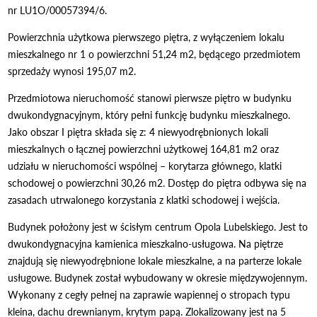
nr LU1O/00057394/6.
Powierzchnia użytkowa pierwszego piętra, z wyłączeniem lokalu
mieszkalnego nr 1 o powierzchni 51,24 m2, będącego przedmiotem
sprzedaży wynosi 195,07 m2.
Przedmiotowa nieruchomość stanowi pierwsze piętro w budynku
dwukondygnacyjnym, który pełni funkcję budynku mieszkalnego.
Jako obszar I piętra składa się z: 4 niewyodrębnionych lokali
mieszkalnych o łącznej powierzchni użytkowej 164,81 m2 oraz
udziału w nieruchomości wspólnej – korytarza głównego, klatki
schodowej o powierzchni 30,26 m2. Dostęp do piętra odbywa się na
zasadach utrwalonego korzystania z klatki schodowej i wejścia.
Budynek położony jest w ścisłym centrum Opola Lubelskiego. Jest to
dwukondygnacyjna kamienica mieszkalno-usługowa. Na piętrze
znajdują się niewyodrębnione lokale mieszkalne, a na parterze lokale
usługowe. Budynek został wybudowany w okresie międzywojennym.
Wykonany z cegły pełnej na zaprawie wapiennej o stropach typu
kleina, dachu drewnianym, krytym papą. Zlokalizowany jest na 5