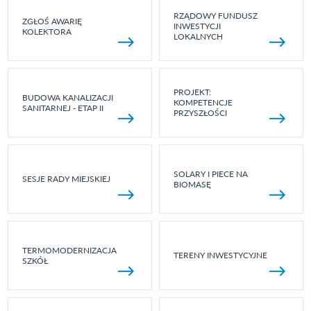
RZĄDOWY FUNDUSZ
ZGŁOŚ AWARIĘ
INWESTYCJI
KOLEKTORA
LOKALNYCH
PROJEKT:
BUDOWA KANALIZACJI
KOMPETENCJE
SANITARNEJ - ETAP II
PRZYSZŁOŚCI
SOLARY I PIECE NA
SESJE RADY MIEJSKIEJ
BIOMASĘ
TERMOMODERNIZACJA
TERENY INWESTYCYJNE
SZKÓŁ