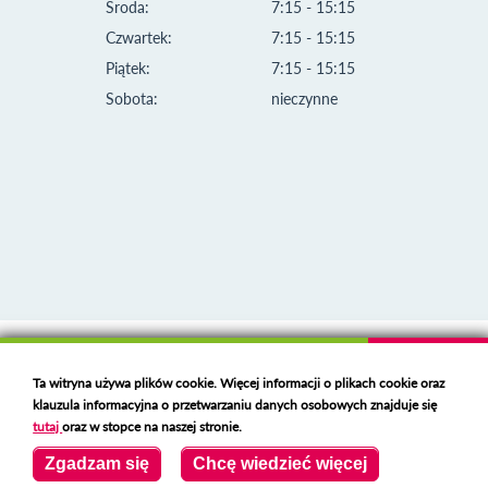
Środa:
7:15 - 15:15
Czwartek:
7:15 - 15:15
Piątek:
7:15 - 15:15
Sobota:
nieczynne
Klauzula informacyjna i polityka plików cookies
Ta witryna używa plików cookie. Więcej informacji o plikach cookie oraz
Deklaracja dostępności
klauzula informacyjna o przetwarzaniu danych osobowych znajduje się
Polski serwer RBL
https://polspam.pl/
tutaj
oraz w stopce na naszej stronie.
Copyright 2023 Urząd Miejski w Opolu Lubelskim
Zgadzam się
Chcę wiedzieć więcej
Created by
VOBACOM
Odnośnik otworzy się w nowym oknie