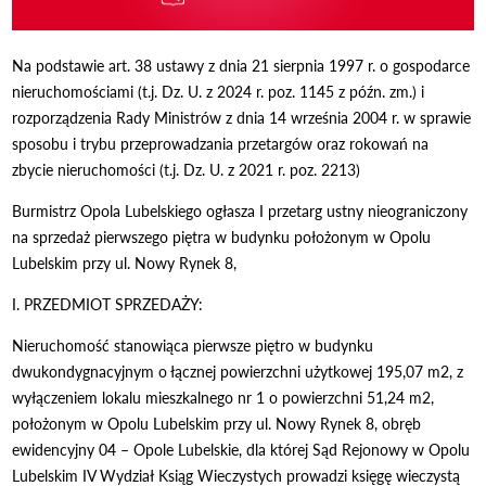
Na podstawie art. 38 ustawy z dnia 21 sierpnia 1997 r. o gospodarce
nieruchomościami (t.j. Dz. U. z 2024 r. poz. 1145 z późn. zm.) i
rozporządzenia Rady Ministrów z dnia 14 września 2004 r. w sprawie
sposobu i trybu przeprowadzania przetargów oraz rokowań na
zbycie nieruchomości (t.j. Dz. U. z 2021 r. poz. 2213)
Burmistrz Opola Lubelskiego ogłasza I przetarg ustny nieograniczony
na sprzedaż pierwszego piętra w budynku położonym w Opolu
Lubelskim przy ul. Nowy Rynek 8,
I. PRZEDMIOT SPRZEDAŻY:
Nieruchomość stanowiąca pierwsze piętro w budynku
dwukondygnacyjnym o łącznej powierzchni użytkowej 195,07 m2, z
wyłączeniem lokalu mieszkalnego nr 1 o powierzchni 51,24 m2,
położonym w Opolu Lubelskim przy ul. Nowy Rynek 8, obręb
ewidencyjny 04 – Opole Lubelskie, dla której Sąd Rejonowy w Opolu
Lubelskim IV Wydział Ksiąg Wieczystych prowadzi księgę wieczystą