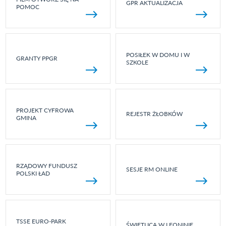
GPR AKTUALIZACJA
POMOC
POSIŁEK W DOMU I W
GRANTY PPGR
SZKOLE
PROJEKT CYFROWA
REJESTR ŻŁOBKÓW
GMINA
RZĄDOWY FUNDUSZ
SESJE RM ONLINE
POLSKI ŁAD
TSSE EURO-PARK
ŚWIETLICA W LEONINIE