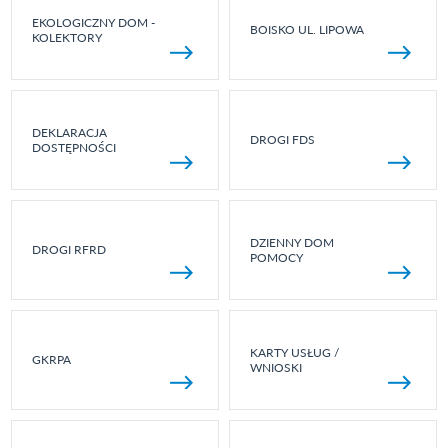
EKOLOGICZNY DOM -
BOISKO UL. LIPOWA
KOLEKTORY
DEKLARACJA
DROGI FDS
DOSTĘPNOŚCI
DZIENNY DOM
DROGI RFRD
POMOCY
KARTY USŁUG /
GKRPA
WNIOSKI