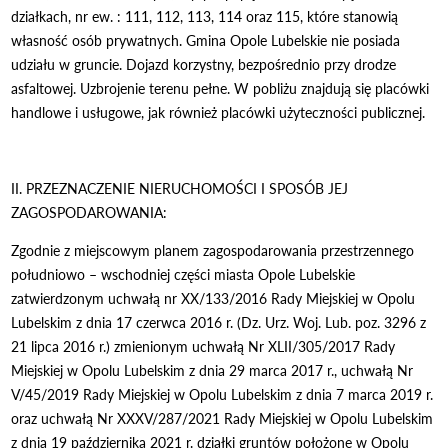
działkach, nr ew. : 111, 112, 113, 114 oraz 115, które stanowią
własność osób prywatnych. Gmina Opole Lubelskie nie posiada
udziału w gruncie. Dojazd korzystny, bezpośrednio przy drodze
asfaltowej. Uzbrojenie terenu pełne. W pobliżu znajdują się placówki
handlowe i usługowe, jak również placówki użyteczności publicznej.
II. PRZEZNACZENIE NIERUCHOMOŚCI I SPOSÓB JEJ
ZAGOSPODAROWANIA:
Zgodnie z miejscowym planem zagospodarowania przestrzennego
południowo – wschodniej części miasta Opole Lubelskie
zatwierdzonym uchwałą nr XX/133/2016 Rady Miejskiej w Opolu
Lubelskim z dnia 17 czerwca 2016 r. (Dz. Urz. Woj. Lub. poz. 3296 z
21 lipca 2016 r.) zmienionym uchwałą Nr XLII/305/2017 Rady
Miejskiej w Opolu Lubelskim z dnia 29 marca 2017 r., uchwałą Nr
V/45/2019 Rady Miejskiej w Opolu Lubelskim z dnia 7 marca 2019 r.
oraz uchwałą Nr XXXV/287/2021 Rady Miejskiej w Opolu Lubelskim
z dnia 19 października 2021 r. działki gruntów położone w Opolu