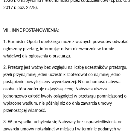
1920 r. o nabywaniu nieruchomości przez cudzoziemców (t.j. Dz. U. z
2017 r. poz. 2278).
VIII. INNE POSTANOWIENIA:
1. Burmistrz Opola Lubelskiego może z ważnych powodów odwołać
ogłoszony przetarg, informując o tym niezwłocznie w formie
właściwej dla ogłoszenia o przetargu.
2. Przetarg jest ważny bez względu na liczbę uczestników przetargu,
jeżeli przynajmniej jeden uczestnik zaoferował co najmniej jedno
postąpienie powyżej ceny wywoławczej. Nieruchomość nabywa
osoba, która zaoferuje najwyższą cenę. Nabywca uiszcza
jednorazowo całość kwoty osiągniętej w przetargu pomniejszonej o
wpłacone wadium, nie później niż do dnia zawarcia umowy
przenoszącej własność.
3. W przypadku uchylenia się Nabywcy bez usprawiedliwienia od
zawarcia umowy notarialnej w miejscu i w terminie podanych w