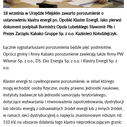
18 września w Urzędzie Miejskim zawarto porozumienie o
ustanowieniu klastra energii pn. Opolski Klaster Energii. Jako pierwsi
dokument podpisali Burmistrz Opola Lubelskiego Sławomir Plis i
Prezes Zarządu Kabako Gruppe Sp. z o.o. Kazimierz Kołodziejczyk.
Łącznie sygnatariuszami porozumienia będzie pięć podmiotów.
Oprócz gminy i firmy Kabako porozumienie zawierają także firmy PW
Wismar Sp. z o.o., DS. Eko Energia Sp. z o.o. i Klastry Energii Sp. z
o.o.
Klaster energii to cywilnoprawne porozumienie, w skład którego
mogą wchodzić osoby fizyczne, osoby prawne, jednostki naukowe,
instytuty badawcze lub jednostki samorządu terytorialnego,
dotyczące wytwarzania i równoważenia zapotrzebowania, dystrybucji
lub obrotu energią z odnawialnych źródeł energii lub z innych źródeł,
w ramach sieci dystrybucyjnej o napięciu znamionowym niższym niż
110 kV, na obszarze działania tego klastra nieprzekraczającym granic