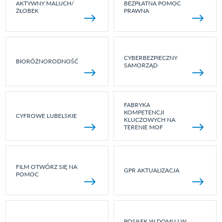
AKTYWNY MALUCH/
BEZPŁATNA POMOC
ŻŁOBEK
PRAWNA
CYBERBEZPIECZNY
BIORÓŻNORODNOŚĆ
SAMORZĄD
FABRYKA
KOMPETENCJI
CYFROWE LUBELSKIE
KLUCZOWYCH NA
TERENIE MOF
FILM OTWÓRZ SIĘ NA
GPR AKTUALIZACJA
POMOC
POSIŁEK W DOMU I W