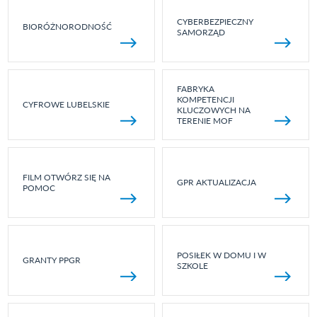
CYBERBEZPIECZNY
BIORÓŻNORODNOŚĆ
SAMORZĄD
FABRYKA
KOMPETENCJI
CYFROWE LUBELSKIE
KLUCZOWYCH NA
TERENIE MOF
FILM OTWÓRZ SIĘ NA
GPR AKTUALIZACJA
POMOC
POSIŁEK W DOMU I W
GRANTY PPGR
SZKOLE