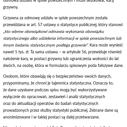
odmowa udziału w spisie powszechnym i może skutkować karą
grzywny.
Grzywna za odmowę udziału w spisie powszechnym została
przewidziana w art. 57 ustawy o statystyce publicznej, który stanowi:
„
kto wbrew obowiązkowi odmawia wykonania obowiązku
statystycznego albo udzielenia informacji w spisie powszechnym lub
innym badaniu statystycznym podlega grzywnie”
. Kara może wynieść
nawet 5 tys. zł. Ta sama ustawa – w artykule 56, przewiduje również
nałożenie kary, w postaci grzywny lub ograniczenia wolności do lat
dwóch, na osobę, która w formularzu spisowym poda fałszywe dane.
Osobom, które obawiają się o bezpieczeństwo swoich danych,
przypominamy, że chroni je
tajemnica statystyczna
. Oznacza to,
że dane uzyskane podczas spisu mogą być wykorzystywane
wyłącznie do opracowań, ze­stawień i analiz statystycznych
oraz do aktualizacji operatów do badań statystycznych
prowadzonych przez służby statystyki publicznej. Zebrane dane są
anonimi­zowane i w takiej postaci są dalej przetwarzane.