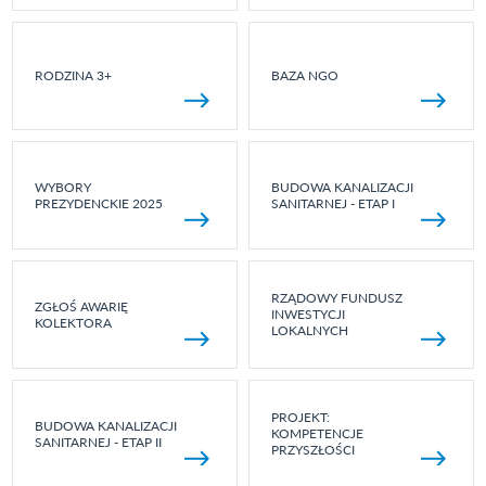
RODZINA 3+
BAZA NGO
WYBORY
BUDOWA KANALIZACJI
PREZYDENCKIE 2025
SANITARNEJ - ETAP I
RZĄDOWY FUNDUSZ
ZGŁOŚ AWARIĘ
INWESTYCJI
KOLEKTORA
LOKALNYCH
PROJEKT:
BUDOWA KANALIZACJI
KOMPETENCJE
SANITARNEJ - ETAP II
PRZYSZŁOŚCI