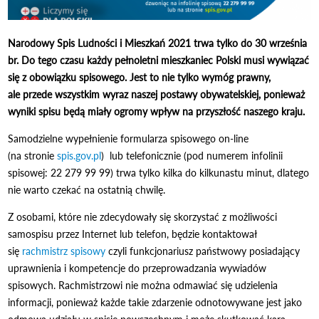
Narodowy Spis Ludności i Mieszkań 2021 trwa tylko do 30 września
br. Do tego czasu każdy pełnoletni mieszkaniec Polski musi wywiązać
się z obowiązku spisowego. Jest to nie tylko wymóg prawny,
ale przede wszystkim wyraz naszej postawy obywatelskiej, ponieważ
wyniki spisu będą miały ogromy wpływ na przyszłość naszego kraju.
Samodzielne wypełnienie formularza spisowego on-line
(na stronie
spis.gov.pl
) lub telefonicznie (pod numerem infolinii
spisowej:
22 279 99 99
) trwa tylko kilka do kilkunastu minut, dlatego
nie warto czekać na ostatnią chwilę.
Z osobami, które nie zdecydowały się skorzystać z możliwości
samospisu przez Internet lub telefon, będzie kontaktował
się
rachmistrz spisowy
czyli funkcjonariusz państwowy posiadający
uprawnienia i kompetencje do przeprowadzania wywiadów
spisowych. Rachmistrzowi nie można odmawiać się udzielenia
informacji, ponieważ każde takie zdarzenie odnotowywane jest jako