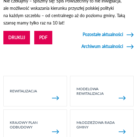
Nie czekajmy – spiszmy się! Spis Powszechny to nie inwigilacja,
ale możliwość wskazania kierunku przyszłej polskiej polityki
na każdym szczeblu – od centralnego aż do poziomu gminy. Taką
szansę mamy tylko raz na 10 lat!
Pozostałe aktualności
DRUKUJ
PDF
Archiwum aktualności
MODELOWA
REWITALIZACJA
REWITALIZACJA
KRAJOWY PLAN
MŁODZIEŻOWA RADA
ODBUDOWY
GMINY