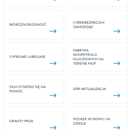
CYBERBEZPIECZNY
BIORÓŻNORODNOŚĆ
SAMORZĄD
FABRYKA
KOMPETENCJI
CYFROWE LUBELSKIE
KLUCZOWYCH NA
TERENIE MOF
FILM OTWÓRZ SIĘ NA
GPR AKTUALIZACJA
POMOC
POSIŁEK W DOMU I W
GRANTY PPGR
SZKOLE