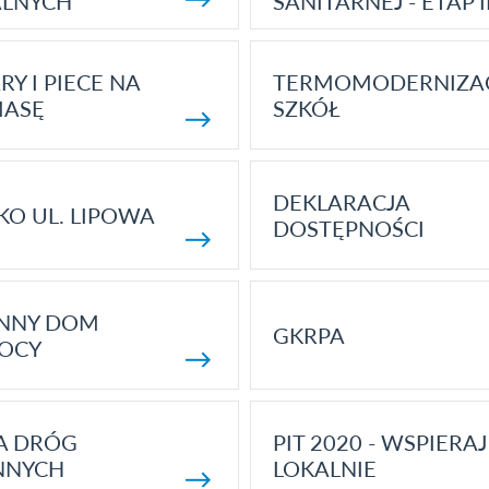
ALNYCH
SANITARNEJ - ETAP I
RY I PIECE NA
TERMOMODERNIZA
MASĘ
SZKÓŁ
DEKLARACJA
KO UL. LIPOWA
DOSTĘPNOŚCI
ENNY DOM
GKRPA
OCY
A DRÓG
PIT 2020 - WSPIERAJ
NNYCH
LOKALNIE