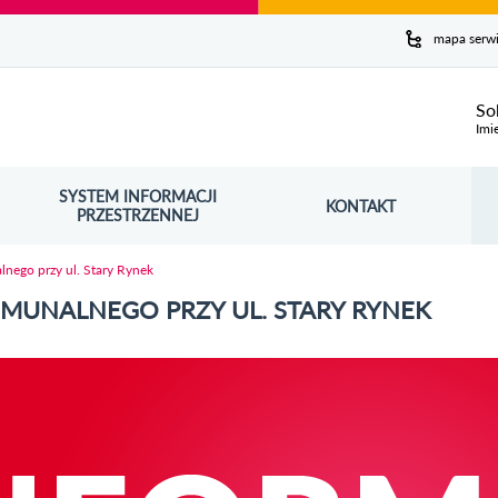
y serwis
mapa serw
ej
So
Imi
SYSTEM INFORMACJI
Szuk
KONTAKT
OŚNIK OTWORZY SIĘ W NOWYM OKNIE
PRZESTRZENNEJ
Wy
ego przy ul. Stary Rynek
UNALNEGO PRZY UL. STARY RYNEK