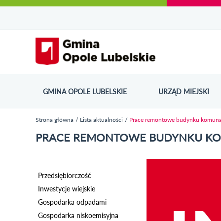
Urząd Miejski w Opolu Lubelskim - oficjaln
Przejdź
Przejdź
Przejdź do
Przejdź do
Przejdź do
Przejdź
Przejdź do
Przejdź
Przejdź
do
do
wyszukiwarki
ścieżki
kategorii
do
kalendarza
do
do
Przejdź do strony startow
mapy
menu
nawigacyjnej
aktualności
treści
wydarzeń
galerii
stopki
strony
zdjęć
GMINA OPOLE LUBELSKIE
URZĄD MIEJSKI
ODN
Strona główna
Lista aktualności
Prace remontowe budynku komunaln
Jesteś tutaj
PRACE REMONTOWE BUDYNKU KOM
Przedsiębiorczość
Inwestycje wiejskie
Gospodarka odpadami
Gospodarka niskoemisyjna