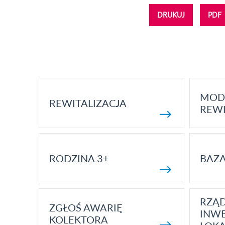
DRUKUJ
PDF
MOD
REWITALIZACJA
REWI
RODZINA 3+
BAZ
RZĄ
ZGŁOŚ AWARIĘ
INWE
KOLEKTORA