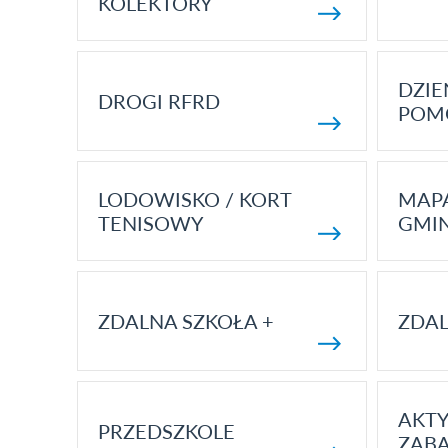
KOLEKTORY
DZI
DROGI RFRD
POM
LODOWISKO / KORT
MAP
TENISOWY
GMI
ZDALNA SZKOŁA +
ZDAL
AKT
PRZEDSZKOLE
ZAB