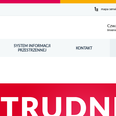
y serwis
mapa serw
ej
Czwa
Imieni
SYSTEM INFORMACJI
Szuk
KONTAKT
OŚNIK OTWORZY SIĘ W NOWYM OKNIE
PRZESTRZENNEJ
Wy