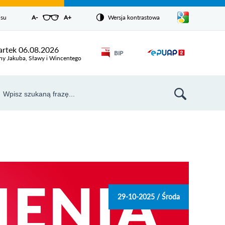
Pokaż/ukryj
isu
A-
pomniejsz czcionkę
A+
powiększ czcionkę
Wersja kontrastowa
Zresetuj czcionkę
listę
języków
Odnośnik
rtek 06.08.2026
BIP
Odnośnik
otworzy się w
ny Jakuba, Sławy i Wincentego
nowym oknie
otworzy
się w
aj
nowym
szukiwarka
oknie
29-10-2025 / Środa