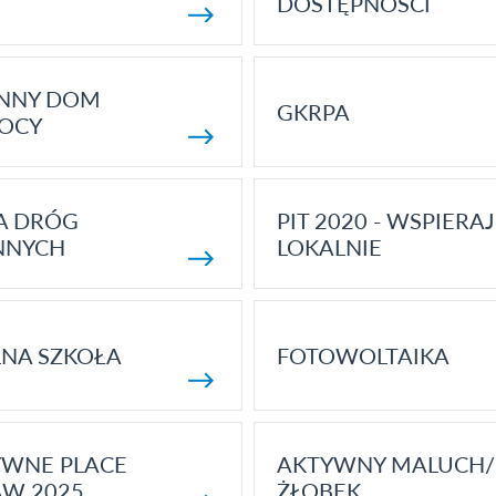
DOSTĘPNOŚCI
ENNY DOM
GKRPA
OCY
A DRÓG
PIT 2020 - WSPIERAJ
NNYCH
LOKALNIE
NA SZKOŁA
FOTOWOLTAIKA
YWNE PLACE
AKTYWNY MALUCH/
AW 2025
ŻŁOBEK