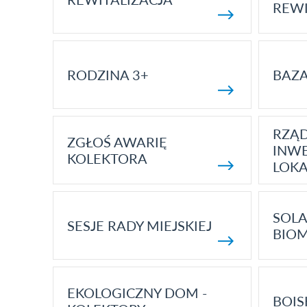
REWI
RODZINA 3+
BAZ
RZĄ
ZGŁOŚ AWARIĘ
INWE
KOLEKTORA
LOK
SOLA
SESJE RADY MIEJSKIEJ
BIO
EKOLOGICZNY DOM -
BOIS