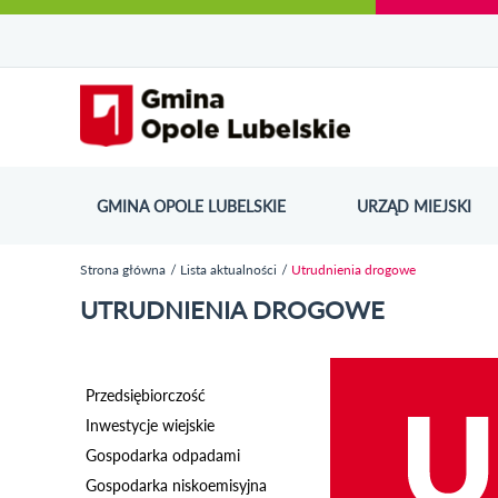
Urząd Miejski w Opolu Lubelskim - oficjaln
Przejdź
Przejdź
Przejdź do
Przejdź do
Przejdź do
Przejdź
Przejdź do
Przejdź
Przejdź
do
do
wyszukiwarki
ścieżki
kategorii
do
kalendarza
do
do
Przejdź do strony startow
mapy
menu
nawigacyjnej
aktualności
treści
wydarzeń
galerii
stopki
strony
zdjęć
GMINA OPOLE LUBELSKIE
URZĄD MIEJSKI
ODN
Strona główna
Lista aktualności
Utrudnienia drogowe
Jesteś tutaj
UTRUDNIENIA DROGOWE
Przedsiębiorczość
Inwestycje wiejskie
Gospodarka odpadami
Gospodarka niskoemisyjna