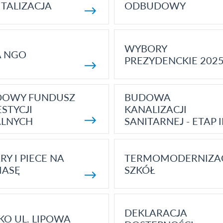
TALIZACJA
ODBUDOWY
WYBORY
A NGO
PREZYDENCKIE 202
DOWY FUNDUSZ
BUDOWA
STYCJI
KANALIZACJI
ALNYCH
SANITARNEJ - ETAP I
RY I PIECE NA
TERMOMODERNIZA
MASĘ
SZKÓŁ
DEKLARACJA
KO UL. LIPOWA