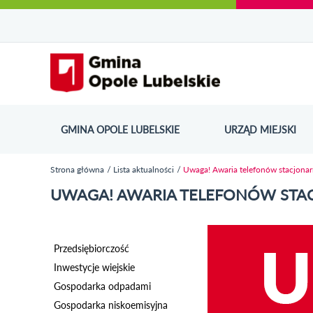
Urząd Miejski w Opolu Lubelskim - oficjaln
Przejdź
Przejdź
Przejdź do
Przejdź do
Przejdź do
Przejdź
Przejdź do
Przejdź
Przejdź
do
do
wyszukiwarki
ścieżki
kategorii
do
kalendarza
do
do
Przejdź do strony startow
mapy
menu
nawigacyjnej
aktualności
treści
wydarzeń
galerii
stopki
strony
zdjęć
GMINA OPOLE LUBELSKIE
URZĄD MIEJSKI
ODN
Strona główna
Lista aktualności
Uwaga! Awaria telefonów stacjonar
Jesteś tutaj
UWAGA! AWARIA TELEFONÓW STA
Przedsiębiorczość
Inwestycje wiejskie
Gospodarka odpadami
Gospodarka niskoemisyjna