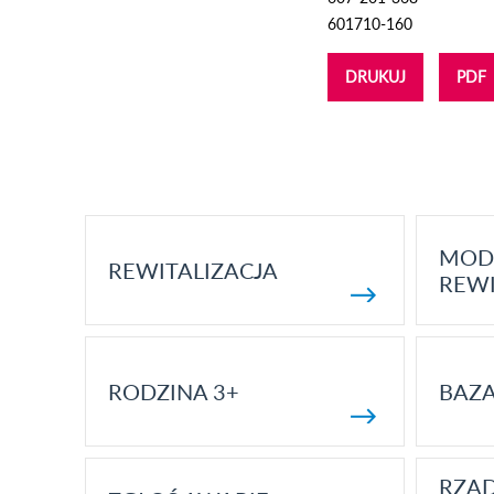
601710-160
DRUKUJ
PDF
MOD
REWITALIZACJA
REWI
RODZINA 3+
BAZ
RZĄ