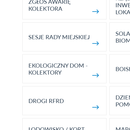
ZGŁOŚ AWARIĘ
INWE
KOLEKTORA
LOK
SOLA
SESJE RADY MIEJSKIEJ
BIO
EKOLOGICZNY DOM -
BOIS
KOLEKTORY
DZI
DROGI RFRD
POM
LODOWISKO / KORT
MAP