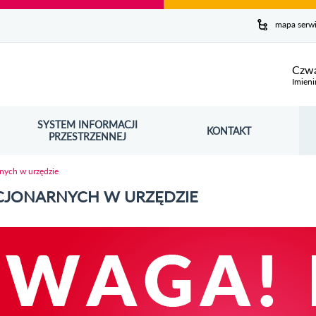
y serwis
mapa serw
ej
Czwa
Imieni
SYSTEM INFORMACJI
Szuk
KONTAKT
OŚNIK OTWORZY SIĘ W NOWYM OKNIE
PRZESTRZENNEJ
Wy
nych w urzędzie
CJONARNYCH W URZĘDZIE