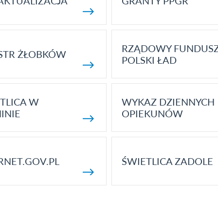
AKTUALIZACJA
GRANTY PPGR
RZĄDOWY FUNDUS
STR ŻŁOBKÓW
POLSKI ŁAD
TLICA W
WYKAZ DZIENNYCH
INIE
OPIEKUNÓW
RNET.GOV.PL
ŚWIETLICA ZADOLE