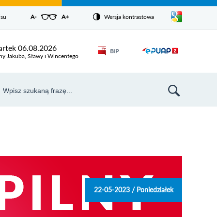
Pokaż/ukryj
isu
A-
pomniejsz czcionkę
A+
powiększ czcionkę
Wersja kontrastowa
Zresetuj czcionkę
listę
języków
Odnośnik
rtek 06.08.2026
BIP
Odnośnik
otworzy się w
ny Jakuba, Sławy i Wincentego
nowym oknie
otworzy
się w
aj
nowym
szukiwarka
oknie
22-05-2023 / Poniedziałek