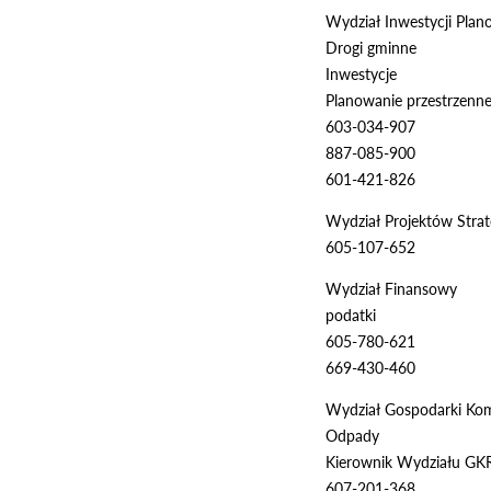
Wydział Inwestycji Plan
Drogi gminne
Inwestycje
Planowanie przestrzenne,
603-034-907
887-085-900
601-421-826
Wydział Projektów Strate
605-107-652
Wydział Finansowy
podatki
605-780-621
669-430-460
Wydział Gospodarki Kom
Odpady
Kierownik Wydziału GK
607-201-368