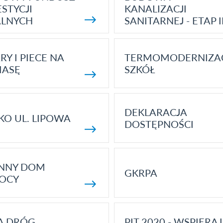
STYCJI
KANALIZACJI
ALNYCH
SANITARNEJ - ETAP I
RY I PIECE NA
TERMOMODERNIZA
MASĘ
SZKÓŁ
DEKLARACJA
KO UL. LIPOWA
DOSTĘPNOŚCI
ENNY DOM
GKRPA
OCY
A DRÓG
PIT 2020 - WSPIERAJ