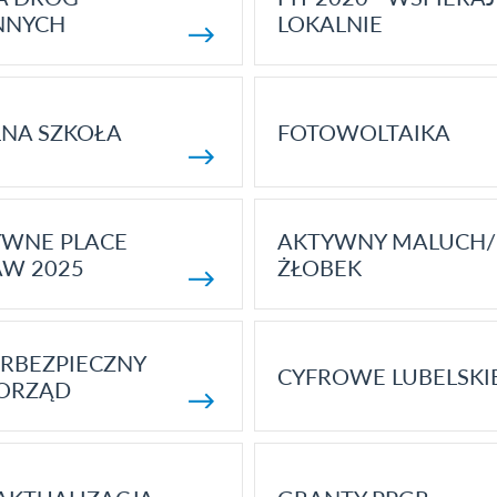
NNYCH
LOKALNIE
NA SZKOŁA
FOTOWOLTAIKA
YWNE PLACE
AKTYWNY MALUCH/
AW 2025
ŻŁOBEK
RBEZPIECZNY
CYFROWE LUBELSKI
ORZĄD