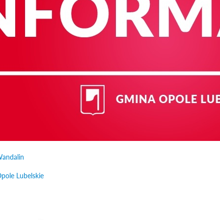
Wandalin
pole Lubelskie