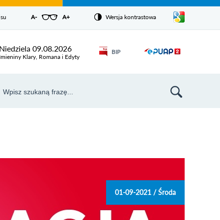
Pokaż/ukryj
isu
A-
pomniejsz czcionkę
A+
powiększ czcionkę
Wersja kontrastowa
Zresetuj czcionkę
listę
języków
Odnośnik
Niedziela 09.08.2026
BIP
Odnośnik
otworzy się w
Imieniny Klary, Romana i Edyty
nowym oknie
otworzy
się w
aj
nowym
szukiwarka
oknie
01-09-2021 / Środa