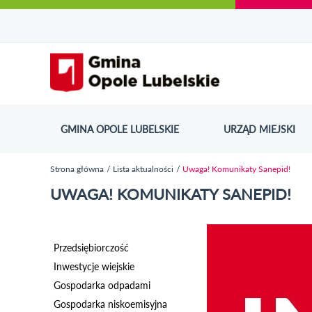
Urząd Miejski w Opolu Lubelskim - oficjaln
Przejdź
Przejdź
Przejdź do
Przejdź do
Przejdź do
Przejdź
Przejdź do
Przejdź
Przejdź
do
do
wyszukiwarki
ścieżki
kategorii
do
kalendarza
do
do
Przejdź do strony startow
mapy
menu
nawigacyjnej
aktualności
treści
wydarzeń
galerii
stopki
strony
zdjęć
GMINA OPOLE LUBELSKIE
URZĄD MIEJSKI
ODN
Strona główna
Lista aktualności
Uwaga! Komunikaty Sanepid!
Jesteś tutaj
UWAGA! KOMUNIKATY SANEPID!
Przedsiębiorczość
Inwestycje wiejskie
Gospodarka odpadami
Gospodarka niskoemisyjna