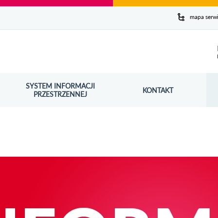
y serwis
mapa serw
ej
SYSTEM INFORMACJI
Szuk
KONTAKT
OŚNIK OTWORZY SIĘ W NOWYM OKNIE
PRZESTRZENNEJ
Wy