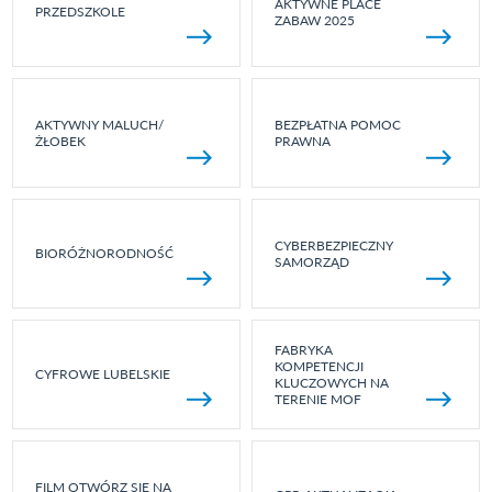
AKTYWNE PLACE
PRZEDSZKOLE
ZABAW 2025
AKTYWNY MALUCH/
BEZPŁATNA POMOC
ŻŁOBEK
PRAWNA
CYBERBEZPIECZNY
BIORÓŻNORODNOŚĆ
SAMORZĄD
FABRYKA
KOMPETENCJI
CYFROWE LUBELSKIE
KLUCZOWYCH NA
TERENIE MOF
FILM OTWÓRZ SIĘ NA