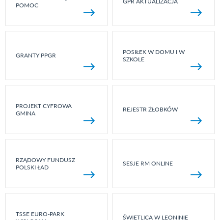
GPR AKTUALIZACJA
POMOC
POSIŁEK W DOMU I W
GRANTY PPGR
SZKOLE
PROJEKT CYFROWA
REJESTR ŻŁOBKÓW
GMINA
RZĄDOWY FUNDUSZ
SESJE RM ONLINE
POLSKI ŁAD
TSSE EURO-PARK
ŚWIETLICA W LEONINIE