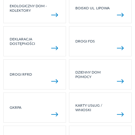
EKOLOGICZNY DOM -
BOISKO UL. LIPOWA
KOLEKTORY
DEKLARACJA
DROGI FDS
DOSTĘPNOŚCI
DZIENNY DOM
DROGI RFRD
POMOCY
KARTY USŁUG /
GKRPA
WNIOSKI