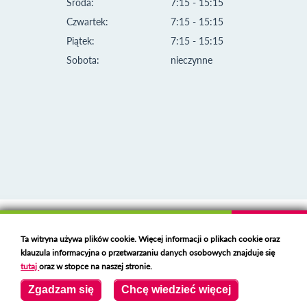
Środa:
7:15 - 15:15
Czwartek:
7:15 - 15:15
Piątek:
7:15 - 15:15
Sobota:
nieczynne
Klauzula informacyjna i polityka plików cookies
Ta witryna używa plików cookie. Więcej informacji o plikach cookie oraz
Deklaracja dostępności
klauzula informacyjna o przetwarzaniu danych osobowych znajduje się
Polski serwer RBL
https://polspam.pl/
tutaj
oraz w stopce na naszej stronie.
Copyright 2023 Urząd Miejski w Opolu Lubelskim
Zgadzam się
Chcę wiedzieć więcej
Created by
VOBACOM
Odnośnik otworzy się w nowym oknie