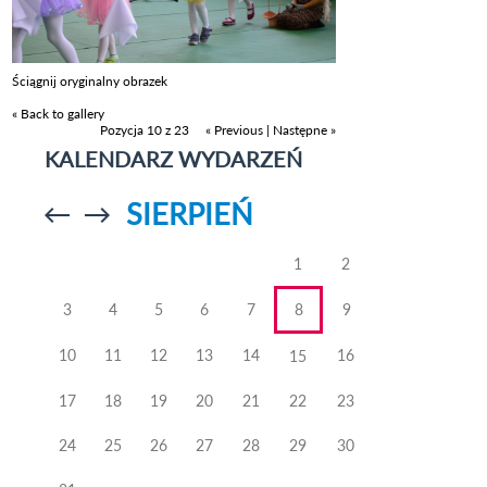
Ściągnij oryginalny obrazek
« Back to gallery
Pozycja 10 z 23
« Previous
|
Następne »
KALENDARZ WYDARZEŃ
SIERPIEŃ
Przejdź do
Przejdź do
poprzedniego
poprzedniego
miesiąca
miesiąca
1
2
3
4
5
6
7
8
9
10
11
12
13
14
16
15
17
18
19
20
21
22
23
24
25
26
27
28
29
30