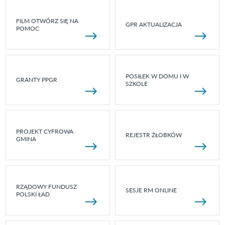
FILM OTWÓRZ SIĘ NA
GPR AKTUALIZACJA
POMOC
POSIŁEK W DOMU I W
GRANTY PPGR
SZKOLE
PROJEKT CYFROWA
REJESTR ŻŁOBKÓW
GMINA
RZĄDOWY FUNDUSZ
SESJE RM ONLINE
POLSKI ŁAD