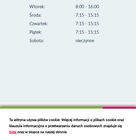
Wtorek:
8:00 - 16:00
Środa:
7:15 - 15:15
Czwartek:
7:15 - 15:15
Piątek:
7:15 - 15:15
Sobota:
nieczynne
Klauzula informacyjna i polityka plików cookies
Ta witryna używa plików cookie. Więcej informacji o plikach cookie oraz
Deklaracja dostępności
klauzula informacyjna o przetwarzaniu danych osobowych znajduje się
Polski serwer RBL
https://polspam.pl/
tutaj
oraz w stopce na naszej stronie.