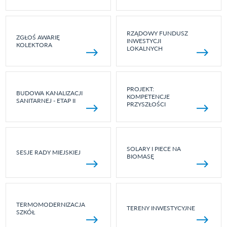
RZĄDOWY FUNDUSZ
ZGŁOŚ AWARIĘ
INWESTYCJI
KOLEKTORA
LOKALNYCH
PROJEKT:
BUDOWA KANALIZACJI
KOMPETENCJE
SANITARNEJ - ETAP II
PRZYSZŁOŚCI
SOLARY I PIECE NA
SESJE RADY MIEJSKIEJ
BIOMASĘ
TERMOMODERNIZACJA
TERENY INWESTYCYJNE
SZKÓŁ