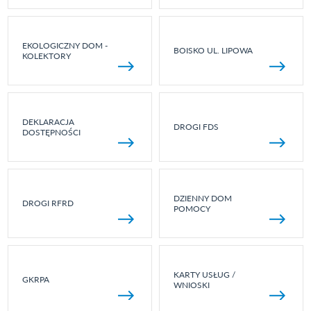
EKOLOGICZNY DOM -
BOISKO UL. LIPOWA
KOLEKTORY
DEKLARACJA
DROGI FDS
DOSTĘPNOŚCI
DZIENNY DOM
DROGI RFRD
POMOCY
KARTY USŁUG /
GKRPA
WNIOSKI