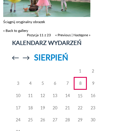
Ściągnij oryginalny obrazek
« Back to gallery
Pozycja 11 z 23
« Previous
|
Następne »
KALENDARZ WYDARZEŃ
SIERPIEŃ
Przejdź do
Przejdź do
poprzedniego
poprzedniego
miesiąca
miesiąca
1
2
3
4
5
6
7
8
9
10
11
12
13
14
16
15
17
18
19
20
21
22
23
24
25
26
27
28
29
30