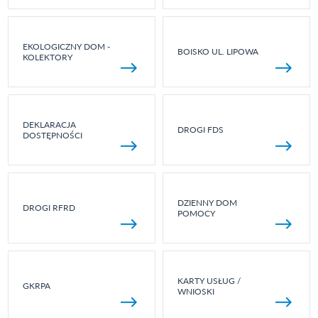
EKOLOGICZNY DOM -
BOISKO UL. LIPOWA
KOLEKTORY
DEKLARACJA
DROGI FDS
DOSTĘPNOŚCI
DZIENNY DOM
DROGI RFRD
POMOCY
KARTY USŁUG /
GKRPA
WNIOSKI