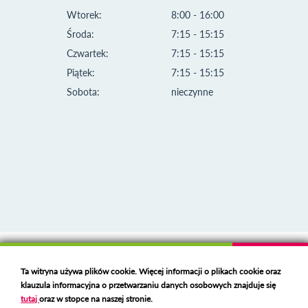
Wtorek:
8:00 - 16:00
Środa:
7:15 - 15:15
Czwartek:
7:15 - 15:15
Piątek:
7:15 - 15:15
Sobota:
nieczynne
Klauzula informacyjna i polityka plików cookies
Ta witryna używa plików cookie. Więcej informacji o plikach cookie oraz
Deklaracja dostępności
klauzula informacyjna o przetwarzaniu danych osobowych znajduje się
Polski serwer RBL
https://polspam.pl/
tutaj
oraz w stopce na naszej stronie.