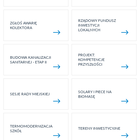
RZĄDOWY FUNDUSZ
ZGŁOŚ AWARIĘ
INWESTYCJI
KOLEKTORA
LOKALNYCH
PROJEKT:
BUDOWA KANALIZACJI
KOMPETENCJE
SANITARNEJ - ETAP II
PRZYSZŁOŚCI
SOLARY I PIECE NA
SESJE RADY MIEJSKIEJ
BIOMASĘ
TERMOMODERNIZACJA
TERENY INWESTYCYJNE
SZKÓŁ