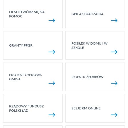
FILM OTWÓRZ SIĘ NA
GPR AKTUALIZACJA
POMOC
POSIŁEK W DOMU I W
GRANTY PPGR
SZKOLE
PROJEKT CYFROWA
REJESTR ŻŁOBKÓW
GMINA
RZĄDOWY FUNDUSZ
SESJE RM ONLINE
POLSKI ŁAD