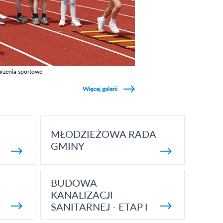
rzenia sportowe
z galerie w kategori Wydarzenia sportowe
Więcej galerii
MŁODZIEŻOWA RADA
GMINY
BUDOWA
KANALIZACJI
5
SANITARNEJ - ETAP I