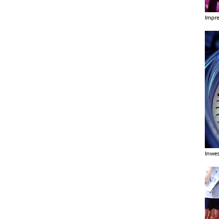
Impr
Zobac
Inwes
Zobac