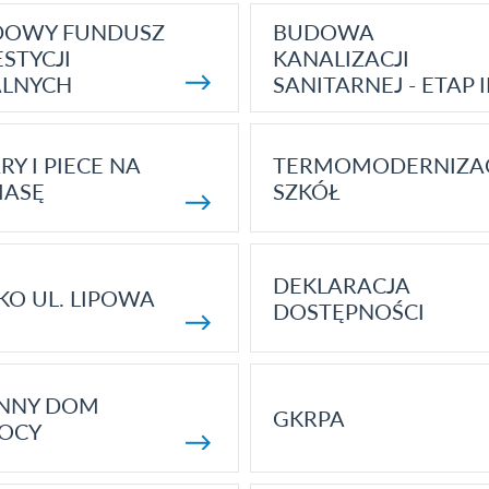
DOWY FUNDUSZ
BUDOWA
STYCJI
KANALIZACJI
ALNYCH
SANITARNEJ - ETAP I
RY I PIECE NA
TERMOMODERNIZA
MASĘ
SZKÓŁ
DEKLARACJA
KO UL. LIPOWA
DOSTĘPNOŚCI
ENNY DOM
GKRPA
OCY