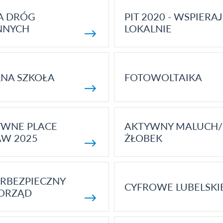
A DRÓG
PIT 2020 - WSPIERAJ
NNYCH
LOKALNIE
NA SZKOŁA
FOTOWOLTAIKA
YWNE PLACE
AKTYWNY MALUCH/
AW 2025
ŻŁOBEK
RBEZPIECZNY
CYFROWE LUBELSKI
ORZĄD