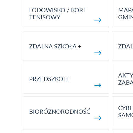
LODOWISKO / KORT
MAP
TENISOWY
GMI
ZDALNA SZKOŁA +
ZDAL
AKT
PRZEDSZKOLE
ZAB
CYBE
BIORÓŻNORODNOŚĆ
SAM