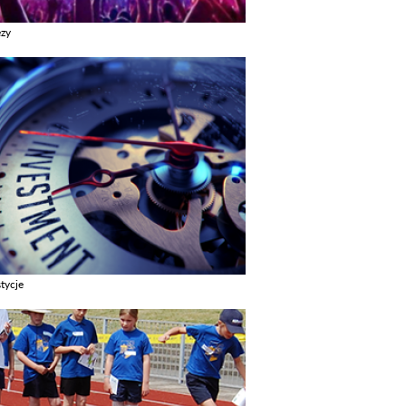
ezy
z galerie w kategori Imprezy
tycje
z galerie w kategori Inwestycje