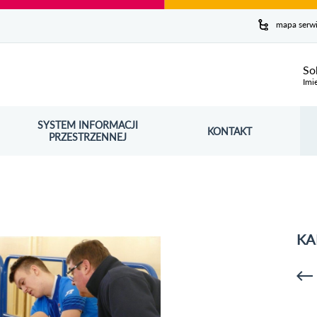
y serwis
mapa serw
ej
So
Imi
SYSTEM INFORMACJI
Szuk
KONTAKT
OŚNIK OTWORZY SIĘ W NOWYM OKNIE
PRZESTRZENNEJ
Wy
KA
p