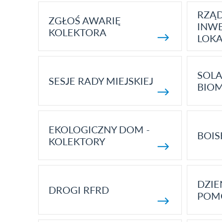
RZĄ
ZGŁOŚ AWARIĘ
INWE
KOLEKTORA
LOK
SOLA
SESJE RADY MIEJSKIEJ
BIO
EKOLOGICZNY DOM -
BOIS
KOLEKTORY
DZI
DROGI RFRD
POM