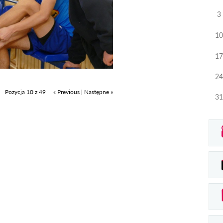
3
10
17
24
Pozycja 10 z 49
« Previous
|
Następne »
31