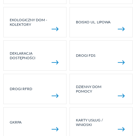
EKOLOGICZNY DOM -
BOISKO UL. LIPOWA
KOLEKTORY
DEKLARACJA
DROGI FDS
DOSTĘPNOŚCI
DZIENNY DOM
DROGI RFRD
POMOCY
KARTY USŁUG /
GKRPA
WNIOSKI