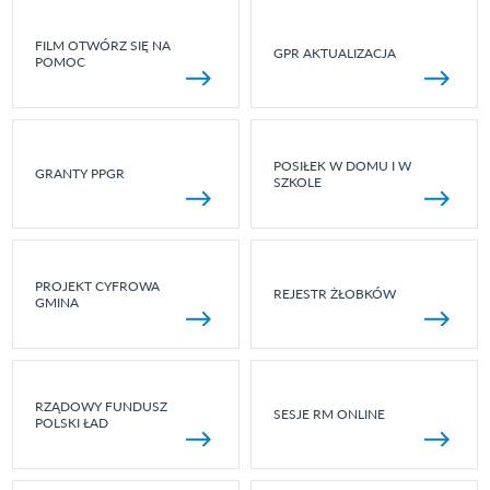
FILM OTWÓRZ SIĘ NA
GPR AKTUALIZACJA
POMOC
POSIŁEK W DOMU I W
GRANTY PPGR
SZKOLE
PROJEKT CYFROWA
REJESTR ŻŁOBKÓW
GMINA
RZĄDOWY FUNDUSZ
SESJE RM ONLINE
POLSKI ŁAD