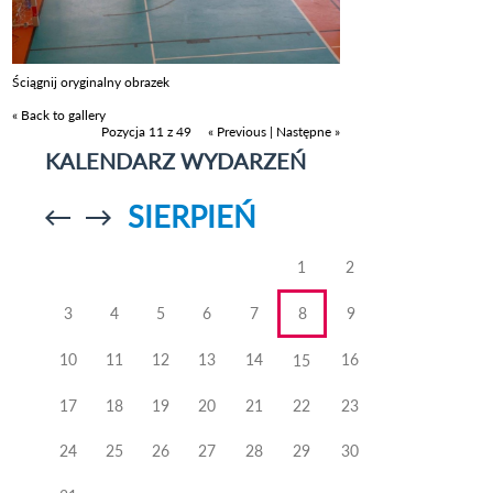
Ściągnij oryginalny obrazek
« Back to gallery
Pozycja 11 z 49
« Previous
|
Następne »
KALENDARZ WYDARZEŃ
SIERPIEŃ
Przejdź do
Przejdź do
poprzedniego
poprzedniego
miesiąca
miesiąca
1
2
3
4
5
6
7
8
9
10
11
12
13
14
16
15
17
18
19
20
21
22
23
24
25
26
27
28
29
30