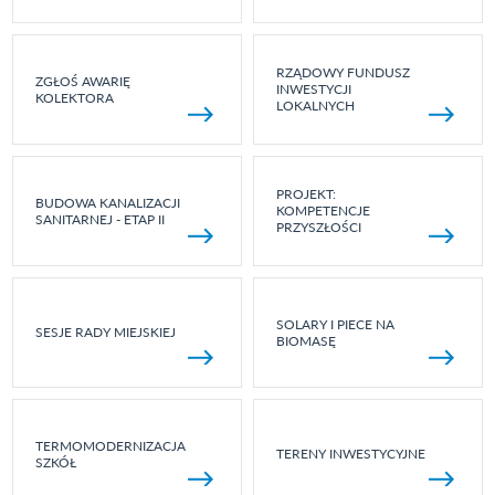
RZĄDOWY FUNDUSZ
ZGŁOŚ AWARIĘ
INWESTYCJI
KOLEKTORA
LOKALNYCH
PROJEKT:
BUDOWA KANALIZACJI
KOMPETENCJE
SANITARNEJ - ETAP II
PRZYSZŁOŚCI
SOLARY I PIECE NA
SESJE RADY MIEJSKIEJ
BIOMASĘ
TERMOMODERNIZACJA
TERENY INWESTYCYJNE
SZKÓŁ