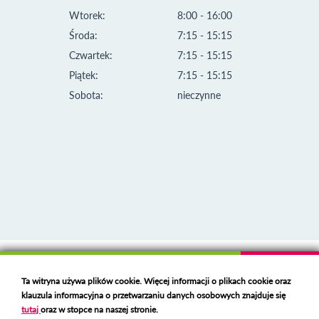
Wtorek:
8:00 - 16:00
Środa:
7:15 - 15:15
Czwartek:
7:15 - 15:15
Piątek:
7:15 - 15:15
Sobota:
nieczynne
Klauzula informacyjna i polityka plików cookies
Ta witryna używa plików cookie. Więcej informacji o plikach cookie oraz
Deklaracja dostępności
klauzula informacyjna o przetwarzaniu danych osobowych znajduje się
Polski serwer RBL
https://polspam.pl/
tutaj
oraz w stopce na naszej stronie.