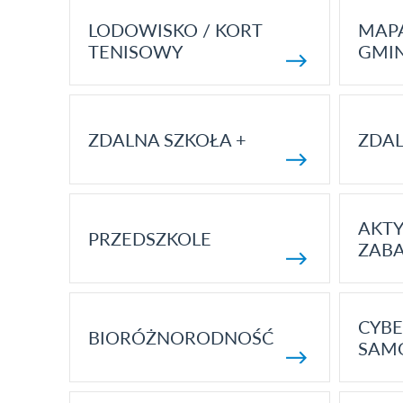
LODOWISKO / KORT
MAP
TENISOWY
GMI
ZDALNA SZKOŁA +
ZDAL
AKT
PRZEDSZKOLE
ZAB
CYBE
BIORÓŻNORODNOŚĆ
SAM