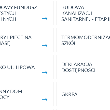
DOWY FUNDUSZ
BUDOWA
STYCJI
KANALIZACJI
ALNYCH
SANITARNEJ - ETAP I
RY I PIECE NA
TERMOMODERNIZA
MASĘ
SZKÓŁ
DEKLARACJA
KO UL. LIPOWA
DOSTĘPNOŚCI
ENNY DOM
GKRPA
OCY