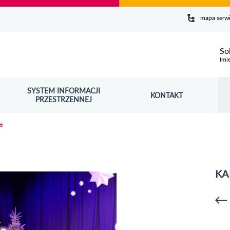
y serwis
mapa serw
ej
So
Imi
SYSTEM INFORMACJI
Szuk
KONTAKT
OŚNIK OTWORZY SIĘ W NOWYM OKNIE
PRZESTRZENNEJ
Wy
6
KA
p