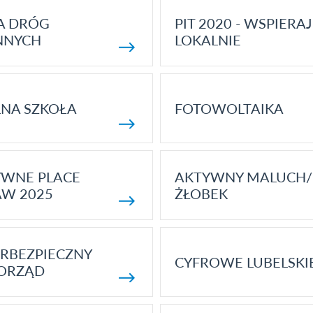
A DRÓG
PIT 2020 - WSPIERAJ
NNYCH
LOKALNIE
NA SZKOŁA
FOTOWOLTAIKA
YWNE PLACE
AKTYWNY MALUCH/
AW 2025
ŻŁOBEK
RBEZPIECZNY
CYFROWE LUBELSKI
ORZĄD