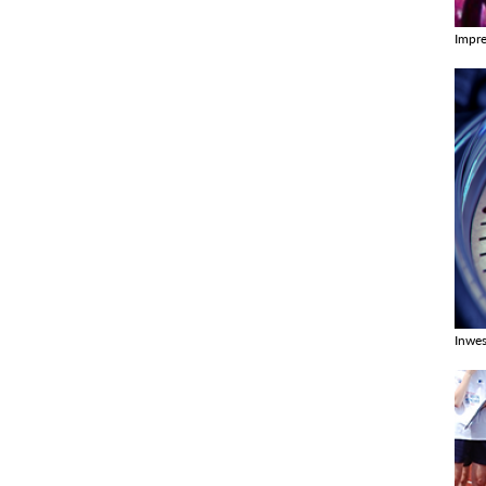
Impr
Zobac
Inwes
Zobac