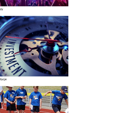
ezy
z galerie w kategori Imprezy
tycje
z galerie w kategori Inwestycje