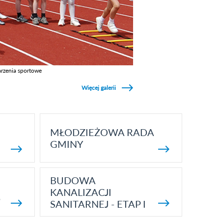
rzenia sportowe
z galerie w kategori Wydarzenia sportowe
Więcej galerii
MŁODZIEŻOWA RADA
GMINY
BUDOWA
KANALIZACJI
5
SANITARNEJ - ETAP I