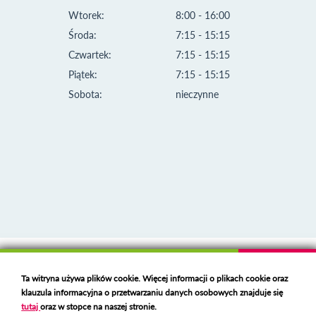
Wtorek:
8:00 - 16:00
Środa:
7:15 - 15:15
Czwartek:
7:15 - 15:15
Piątek:
7:15 - 15:15
Sobota:
nieczynne
Klauzula informacyjna i polityka plików cookies
Ta witryna używa plików cookie. Więcej informacji o plikach cookie oraz
Deklaracja dostępności
klauzula informacyjna o przetwarzaniu danych osobowych znajduje się
Polski serwer RBL
https://polspam.pl/
tutaj
oraz w stopce na naszej stronie.