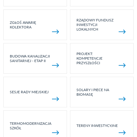
RZĄDOWY FUNDUSZ
ZGŁOŚ AWARIĘ
INWESTYCJI
KOLEKTORA
LOKALNYCH
PROJEKT:
BUDOWA KANALIZACJI
KOMPETENCJE
SANITARNEJ - ETAP II
PRZYSZŁOŚCI
SOLARY I PIECE NA
SESJE RADY MIEJSKIEJ
BIOMASĘ
TERMOMODERNIZACJA
TERENY INWESTYCYJNE
SZKÓŁ