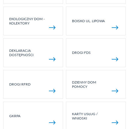
EKOLOGICZNY DOM -
BOISKO UL. LIPOWA
KOLEKTORY
DEKLARACJA
DROGI FDS
DOSTĘPNOŚCI
DZIENNY DOM
DROGI RFRD
POMOCY
KARTY USŁUG /
GKRPA
WNIOSKI