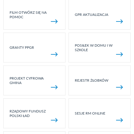
FILM OTWÓRZ SIĘ NA
GPR AKTUALIZACJA
POMOC
POSIŁEK W DOMU I W
GRANTY PPGR
SZKOLE
PROJEKT CYFROWA
REJESTR ŻŁOBKÓW
GMINA
RZĄDOWY FUNDUSZ
SESJE RM ONLINE
POLSKI ŁAD