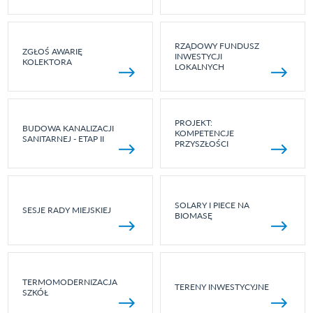
RZĄDOWY FUNDUSZ
ZGŁOŚ AWARIĘ
INWESTYCJI
KOLEKTORA
LOKALNYCH
PROJEKT:
BUDOWA KANALIZACJI
KOMPETENCJE
SANITARNEJ - ETAP II
PRZYSZŁOŚCI
SOLARY I PIECE NA
SESJE RADY MIEJSKIEJ
BIOMASĘ
TERMOMODERNIZACJA
TERENY INWESTYCYJNE
SZKÓŁ