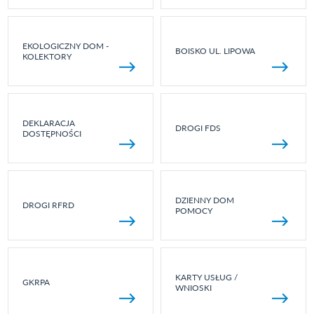
EKOLOGICZNY DOM -
BOISKO UL. LIPOWA
KOLEKTORY
DEKLARACJA
DROGI FDS
DOSTĘPNOŚCI
DZIENNY DOM
DROGI RFRD
POMOCY
KARTY USŁUG /
GKRPA
WNIOSKI