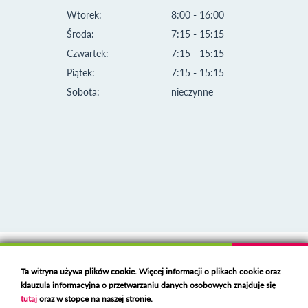
Wtorek:
8:00 - 16:00
Środa:
7:15 - 15:15
Czwartek:
7:15 - 15:15
Piątek:
7:15 - 15:15
Sobota:
nieczynne
Klauzula informacyjna i polityka plików cookies
Ta witryna używa plików cookie. Więcej informacji o plikach cookie oraz
Deklaracja dostępności
klauzula informacyjna o przetwarzaniu danych osobowych znajduje się
Polski serwer RBL
https://polspam.pl/
tutaj
oraz w stopce na naszej stronie.