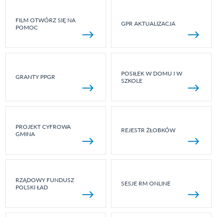
FILM OTWÓRZ SIĘ NA
GPR AKTUALIZACJA
POMOC
POSIŁEK W DOMU I W
GRANTY PPGR
SZKOLE
PROJEKT CYFROWA
REJESTR ŻŁOBKÓW
GMINA
RZĄDOWY FUNDUSZ
SESJE RM ONLINE
POLSKI ŁAD