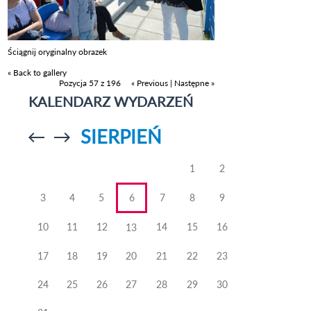
Ściągnij oryginalny obrazek
« Back to gallery
Pozycja 57 z 196
« Previous
|
Następne »
KALENDARZ WYDARZEŃ
SIERPIEŃ
Przejdź do
Przejdź do
poprzedniego
poprzedniego
miesiąca
miesiąca
1
2
3
4
5
6
7
8
9
10
11
12
14
15
16
13
17
18
19
20
21
22
23
24
25
26
27
28
29
30