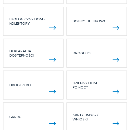
EKOLOGICZNY DOM -
BOISKO UL. LIPOWA
KOLEKTORY
DEKLARACJA
DROGI FDS
DOSTĘPNOŚCI
DZIENNY DOM
DROGI RFRD
POMOCY
KARTY USŁUG /
GKRPA
WNIOSKI