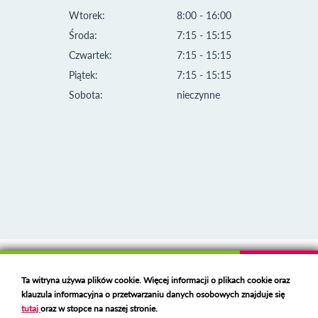
Wtorek:
8:00 - 16:00
Środa:
7:15 - 15:15
Czwartek:
7:15 - 15:15
Piątek:
7:15 - 15:15
Sobota:
nieczynne
Klauzula informacyjna i polityka plików cookies
Ta witryna używa plików cookie. Więcej informacji o plikach cookie oraz
Deklaracja dostępności
klauzula informacyjna o przetwarzaniu danych osobowych znajduje się
Polski serwer RBL
https://polspam.pl/
tutaj
oraz w stopce na naszej stronie.