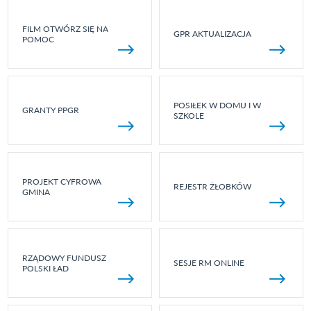
FILM OTWÓRZ SIĘ NA
GPR AKTUALIZACJA
POMOC
POSIŁEK W DOMU I W
GRANTY PPGR
SZKOLE
PROJEKT CYFROWA
REJESTR ŻŁOBKÓW
GMINA
RZĄDOWY FUNDUSZ
SESJE RM ONLINE
POLSKI ŁAD