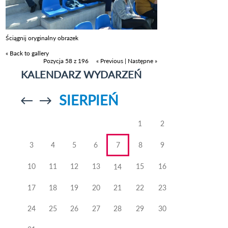
Ściągnij oryginalny obrazek
« Back to gallery
Pozycja 58 z 196
« Previous
|
Następne »
KALENDARZ WYDARZEŃ
SIERPIEŃ
Przejdź do
Przejdź do
poprzedniego
poprzedniego
miesiąca
miesiąca
1
2
3
4
5
6
7
8
9
10
11
12
13
15
16
14
17
18
19
20
21
22
23
24
25
26
27
28
29
30