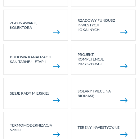
RZĄDOWY FUNDUSZ
ZGŁOŚ AWARIĘ
INWESTYCJI
KOLEKTORA
LOKALNYCH
PROJEKT:
BUDOWA KANALIZACJI
KOMPETENCJE
SANITARNEJ - ETAP II
PRZYSZŁOŚCI
SOLARY I PIECE NA
SESJE RADY MIEJSKIEJ
BIOMASĘ
TERMOMODERNIZACJA
TERENY INWESTYCYJNE
SZKÓŁ