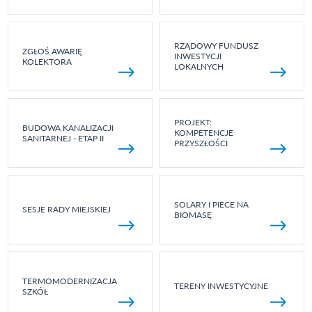
RZĄDOWY FUNDUSZ
ZGŁOŚ AWARIĘ
INWESTYCJI
KOLEKTORA
LOKALNYCH
PROJEKT:
BUDOWA KANALIZACJI
KOMPETENCJE
SANITARNEJ - ETAP II
PRZYSZŁOŚCI
SOLARY I PIECE NA
SESJE RADY MIEJSKIEJ
BIOMASĘ
TERMOMODERNIZACJA
TERENY INWESTYCYJNE
SZKÓŁ