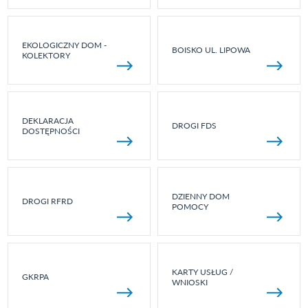
EKOLOGICZNY DOM -
BOISKO UL. LIPOWA
KOLEKTORY
DEKLARACJA
DROGI FDS
DOSTĘPNOŚCI
DZIENNY DOM
DROGI RFRD
POMOCY
KARTY USŁUG /
GKRPA
WNIOSKI