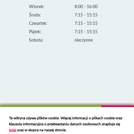
Wtorek:
8:00 - 16:00
Środa:
7:15 - 15:15
Czwartek:
7:15 - 15:15
Piątek:
7:15 - 15:15
Sobota:
nieczynne
Klauzula informacyjna i polityka plików cookies
Ta witryna używa plików cookie. Więcej informacji o plikach cookie oraz
Deklaracja dostępności
klauzula informacyjna o przetwarzaniu danych osobowych znajduje się
Polski serwer RBL
https://polspam.pl/
tutaj
oraz w stopce na naszej stronie.