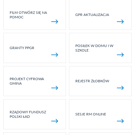
FILM OTWÓRZ SIĘ NA
GPR AKTUALIZACJA
POMOC
POSIŁEK W DOMU I W
GRANTY PPGR
SZKOLE
PROJEKT CYFROWA
REJESTR ŻŁOBKÓW
GMINA
RZĄDOWY FUNDUSZ
SESJE RM ONLINE
POLSKI ŁAD