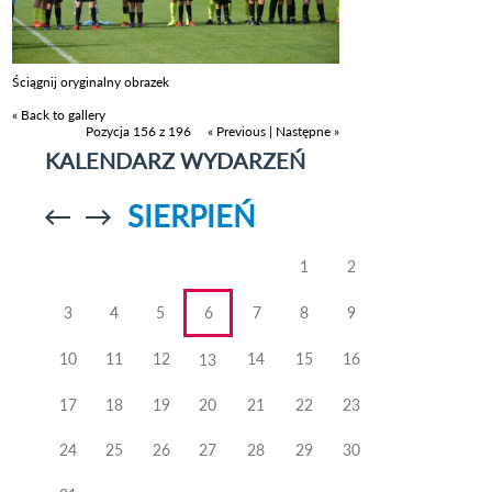
Ściągnij oryginalny obrazek
« Back to gallery
Pozycja 156 z 196
« Previous
|
Następne »
KALENDARZ WYDARZEŃ
SIERPIEŃ
Przejdź do
Przejdź do
poprzedniego
poprzedniego
miesiąca
miesiąca
1
2
3
4
5
6
7
8
9
10
11
12
14
15
16
13
17
18
19
20
21
22
23
24
25
26
27
28
29
30