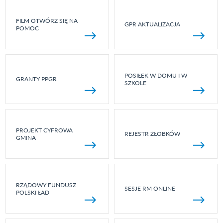
FILM OTWÓRZ SIĘ NA
GPR AKTUALIZACJA
POMOC
POSIŁEK W DOMU I W
GRANTY PPGR
SZKOLE
PROJEKT CYFROWA
REJESTR ŻŁOBKÓW
GMINA
RZĄDOWY FUNDUSZ
SESJE RM ONLINE
POLSKI ŁAD