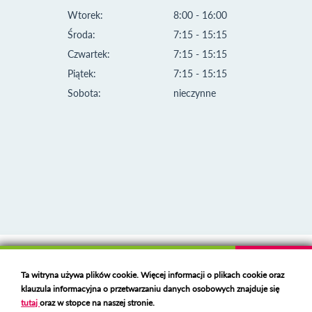
Wtorek:
8:00 - 16:00
Środa:
7:15 - 15:15
Czwartek:
7:15 - 15:15
Piątek:
7:15 - 15:15
Sobota:
nieczynne
Klauzula informacyjna i polityka plików cookies
Ta witryna używa plików cookie. Więcej informacji o plikach cookie oraz
Deklaracja dostępności
klauzula informacyjna o przetwarzaniu danych osobowych znajduje się
Polski serwer RBL
https://polspam.pl/
tutaj
oraz w stopce na naszej stronie.