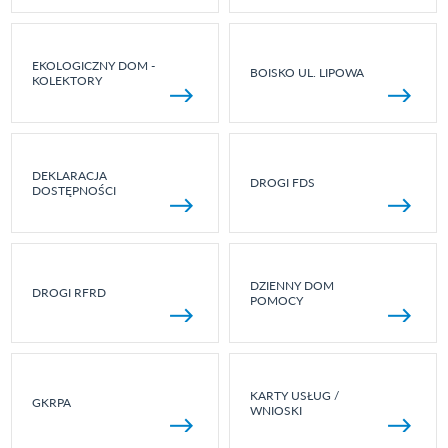
EKOLOGICZNY DOM -
BOISKO UL. LIPOWA
KOLEKTORY
DEKLARACJA
DROGI FDS
DOSTĘPNOŚCI
DZIENNY DOM
DROGI RFRD
POMOCY
KARTY USŁUG /
GKRPA
WNIOSKI