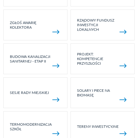
RZĄDOWY FUNDUSZ
ZGŁOŚ AWARIĘ
INWESTYCJI
KOLEKTORA
LOKALNYCH
PROJEKT:
BUDOWA KANALIZACJI
KOMPETENCJE
SANITARNEJ - ETAP II
PRZYSZŁOŚCI
SOLARY I PIECE NA
SESJE RADY MIEJSKIEJ
BIOMASĘ
TERMOMODERNIZACJA
TERENY INWESTYCYJNE
SZKÓŁ