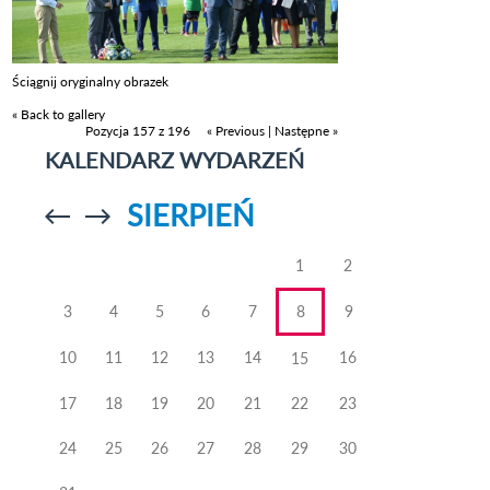
Ściągnij oryginalny obrazek
« Back to gallery
Pozycja 157 z 196
« Previous
|
Następne »
KALENDARZ WYDARZEŃ
SIERPIEŃ
Przejdź do
Przejdź do
poprzedniego
poprzedniego
miesiąca
miesiąca
1
2
3
4
5
6
7
8
9
10
11
12
13
14
16
15
17
18
19
20
21
22
23
24
25
26
27
28
29
30