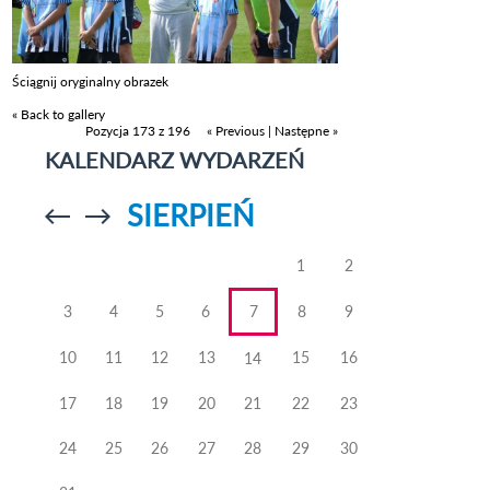
Ściągnij oryginalny obrazek
« Back to gallery
Pozycja 173 z 196
« Previous
|
Następne »
KALENDARZ WYDARZEŃ
SIERPIEŃ
Przejdź do
Przejdź do
poprzedniego
poprzedniego
miesiąca
miesiąca
1
2
3
4
5
6
7
8
9
10
11
12
13
15
16
14
17
18
19
20
21
22
23
24
25
26
27
28
29
30