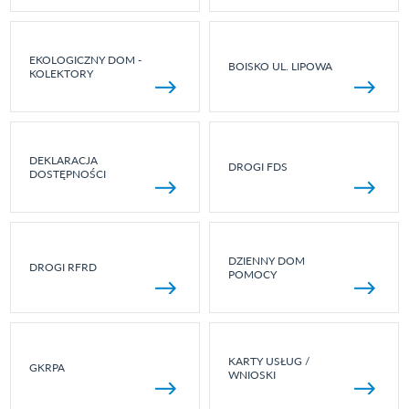
EKOLOGICZNY DOM -
BOISKO UL. LIPOWA
KOLEKTORY
DEKLARACJA
DROGI FDS
DOSTĘPNOŚCI
DZIENNY DOM
DROGI RFRD
POMOCY
KARTY USŁUG /
GKRPA
WNIOSKI