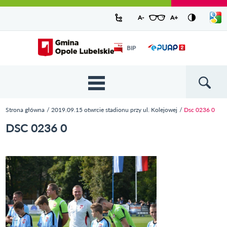
Urząd Miejski w Opolu Lubelskim -
Pokaż/
A-
pomniejsz czcionkę
A+
powiększ czcionkę
Zresetuj czcionkę
Przejdź
Przejdź
Przejdź do
Przejdź do
Przejdź do
Przejdź
Przejdź do
Przejdź
Przejdź
listę
oficjalny serwis
język
do
do
wyszukiwarki
ścieżki
kategorii
do
kalendarza
do
do
Przejdź do strony startowej
Odnośnik
mapy
menu
nawigacyjnej
aktualności
treści
wydarzeń
galerii
stopki
BIP
Odnośnik
otworzy się w
strony
zdjęć
otworzy
nowym oknie
się w
nowym
oknie
{{
Wyszukiw
'Main
menu'
Strona główna
2019.09.15 otwrcie stadionu przy ul. Kolejowej
Dsc 0236 0
| t }}
Jesteś tutaj
DSC 0236 0