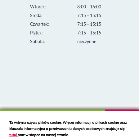
Wtorek:
8:00 - 16:00
Środa:
7:15 - 15:15
Czwartek:
7:15 - 15:15
Piątek:
7:15 - 15:15
Sobota:
nieczynne
Klauzula informacyjna i polityka plików cookies
Ta witryna używa plików cookie. Więcej informacji o plikach cookie oraz
Deklaracja dostępności
klauzula informacyjna o przetwarzaniu danych osobowych znajduje się
Polski serwer RBL
https://polspam.pl/
tutaj
oraz w stopce na naszej stronie.