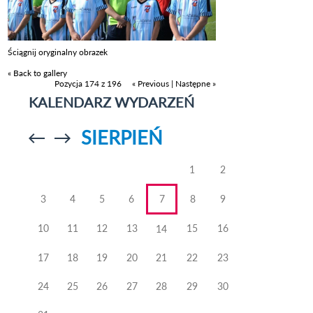
Ściągnij oryginalny obrazek
« Back to gallery
Pozycja 174 z 196
« Previous
|
Następne »
KALENDARZ WYDARZEŃ
SIERPIEŃ
Przejdź do
Przejdź do
poprzedniego
poprzedniego
miesiąca
miesiąca
1
2
3
4
5
6
7
8
9
10
11
12
13
15
16
14
17
18
19
20
21
22
23
24
25
26
27
28
29
30