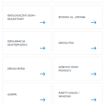
EKOLOGICZNY DOM -
BOISKO UL. LIPOWA
KOLEKTORY
DEKLARACJA
DROGI FDS
DOSTĘPNOŚCI
DZIENNY DOM
DROGI RFRD
POMOCY
KARTY USŁUG /
GKRPA
WNIOSKI