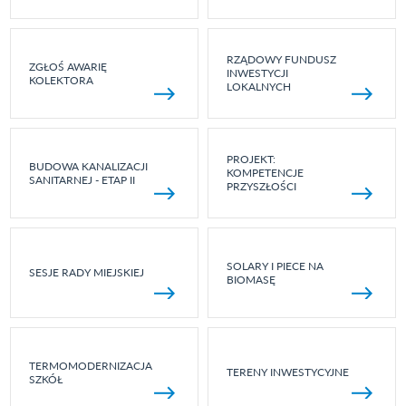
RZĄDOWY FUNDUSZ
ZGŁOŚ AWARIĘ
INWESTYCJI
KOLEKTORA
LOKALNYCH
PROJEKT:
BUDOWA KANALIZACJI
KOMPETENCJE
SANITARNEJ - ETAP II
PRZYSZŁOŚCI
SOLARY I PIECE NA
SESJE RADY MIEJSKIEJ
BIOMASĘ
TERMOMODERNIZACJA
TERENY INWESTYCYJNE
SZKÓŁ