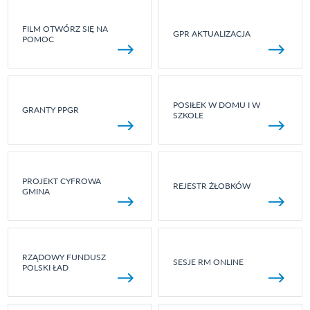
FILM OTWÓRZ SIĘ NA
GPR AKTUALIZACJA
POMOC
POSIŁEK W DOMU I W
GRANTY PPGR
SZKOLE
PROJEKT CYFROWA
REJESTR ŻŁOBKÓW
GMINA
RZĄDOWY FUNDUSZ
SESJE RM ONLINE
POLSKI ŁAD