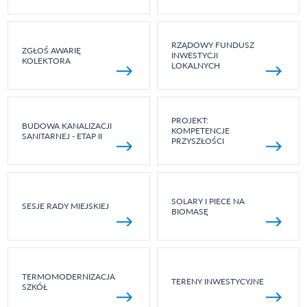
RZĄDOWY FUNDUSZ
ZGŁOŚ AWARIĘ
INWESTYCJI
KOLEKTORA
LOKALNYCH
PROJEKT:
BUDOWA KANALIZACJI
KOMPETENCJE
SANITARNEJ - ETAP II
PRZYSZŁOŚCI
SOLARY I PIECE NA
SESJE RADY MIEJSKIEJ
BIOMASĘ
TERMOMODERNIZACJA
TERENY INWESTYCYJNE
SZKÓŁ