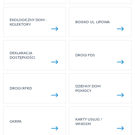
EKOLOGICZNY DOM -
BOISKO UL. LIPOWA
KOLEKTORY
DEKLARACJA
DROGI FDS
DOSTĘPNOŚCI
DZIENNY DOM
DROGI RFRD
POMOCY
KARTY USŁUG /
GKRPA
WNIOSKI