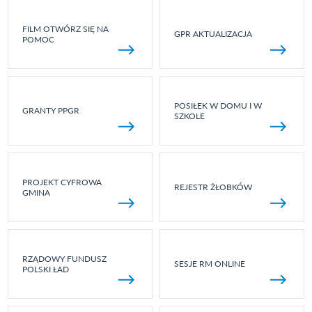
FILM OTWÓRZ SIĘ NA
GPR AKTUALIZACJA
POMOC
POSIŁEK W DOMU I W
GRANTY PPGR
SZKOLE
PROJEKT CYFROWA
REJESTR ŻŁOBKÓW
GMINA
RZĄDOWY FUNDUSZ
SESJE RM ONLINE
POLSKI ŁAD