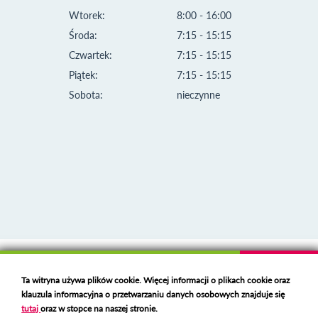
Wtorek:
8:00 - 16:00
Środa:
7:15 - 15:15
Czwartek:
7:15 - 15:15
Piątek:
7:15 - 15:15
Sobota:
nieczynne
Klauzula informacyjna i polityka plików cookies
Ta witryna używa plików cookie. Więcej informacji o plikach cookie oraz
Deklaracja dostępności
klauzula informacyjna o przetwarzaniu danych osobowych znajduje się
Polski serwer RBL
https://polspam.pl/
tutaj
oraz w stopce na naszej stronie.