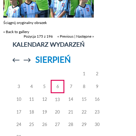
Ściągnij oryginalny obrazek
« Back to gallery
Pozycja 175 z 196
« Previous
|
Następne »
KALENDARZ WYDARZEŃ
SIERPIEŃ
Przejdź do
Przejdź do
poprzedniego
poprzedniego
miesiąca
miesiąca
1
2
3
4
5
6
7
8
9
10
11
12
14
15
16
13
17
18
19
20
21
22
23
24
25
26
27
28
29
30