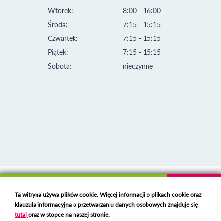
Wtorek:
8:00 - 16:00
Środa:
7:15 - 15:15
Czwartek:
7:15 - 15:15
Piątek:
7:15 - 15:15
Sobota:
nieczynne
Klauzula informacyjna i polityka plików cookies
Ta witryna używa plików cookie. Więcej informacji o plikach cookie oraz
Deklaracja dostępności
klauzula informacyjna o przetwarzaniu danych osobowych znajduje się
Polski serwer RBL
https://polspam.pl/
tutaj
oraz w stopce na naszej stronie.