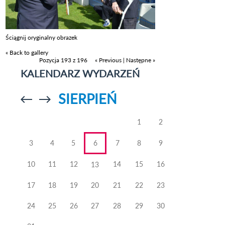
Ściągnij oryginalny obrazek
« Back to gallery
Pozycja 193 z 196
« Previous
|
Następne »
KALENDARZ WYDARZEŃ
SIERPIEŃ
Przejdź do
Przejdź do
poprzedniego
poprzedniego
miesiąca
miesiąca
1
2
3
4
5
6
7
8
9
10
11
12
14
15
16
13
17
18
19
20
21
22
23
24
25
26
27
28
29
30