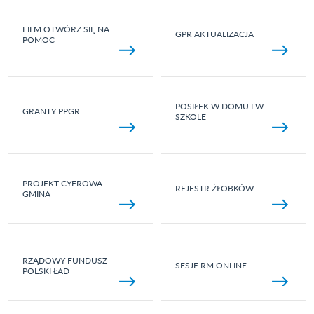
FILM OTWÓRZ SIĘ NA
GPR AKTUALIZACJA
POMOC
POSIŁEK W DOMU I W
GRANTY PPGR
SZKOLE
PROJEKT CYFROWA
REJESTR ŻŁOBKÓW
GMINA
RZĄDOWY FUNDUSZ
SESJE RM ONLINE
POLSKI ŁAD