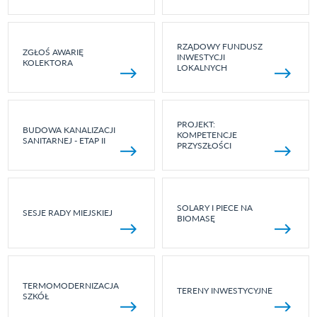
RZĄDOWY FUNDUSZ
ZGŁOŚ AWARIĘ
INWESTYCJI
KOLEKTORA
LOKALNYCH
PROJEKT:
BUDOWA KANALIZACJI
KOMPETENCJE
SANITARNEJ - ETAP II
PRZYSZŁOŚCI
SOLARY I PIECE NA
SESJE RADY MIEJSKIEJ
BIOMASĘ
TERMOMODERNIZACJA
TERENY INWESTYCYJNE
SZKÓŁ