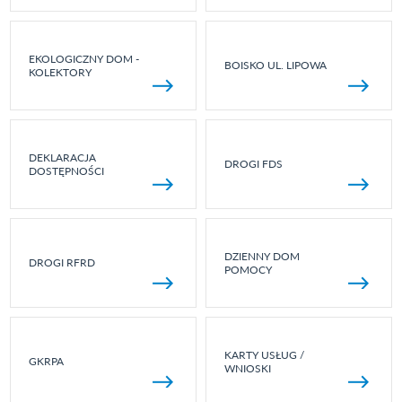
EKOLOGICZNY DOM -
BOISKO UL. LIPOWA
KOLEKTORY
DEKLARACJA
DROGI FDS
DOSTĘPNOŚCI
DZIENNY DOM
DROGI RFRD
POMOCY
KARTY USŁUG /
GKRPA
WNIOSKI