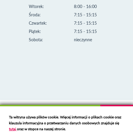
Wtorek:
8:00 - 16:00
Środa:
7:15 - 15:15
Czwartek:
7:15 - 15:15
Piątek:
7:15 - 15:15
Sobota:
nieczynne
Klauzula informacyjna i polityka plików cookies
Ta witryna używa plików cookie. Więcej informacji o plikach cookie oraz
Deklaracja dostępności
klauzula informacyjna o przetwarzaniu danych osobowych znajduje się
Polski serwer RBL
https://polspam.pl/
tutaj
oraz w stopce na naszej stronie.