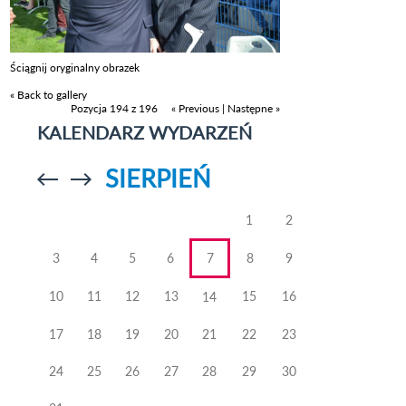
Ściągnij oryginalny obrazek
« Back to gallery
Pozycja 194 z 196
« Previous
|
Następne »
KALENDARZ WYDARZEŃ
SIERPIEŃ
Przejdź do
Przejdź do
poprzedniego
poprzedniego
miesiąca
miesiąca
1
2
3
4
5
6
7
8
9
10
11
12
13
15
16
14
17
18
19
20
21
22
23
24
25
26
27
28
29
30