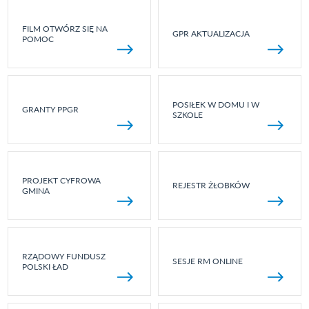
FILM OTWÓRZ SIĘ NA
GPR AKTUALIZACJA
POMOC
POSIŁEK W DOMU I W
GRANTY PPGR
SZKOLE
PROJEKT CYFROWA
REJESTR ŻŁOBKÓW
GMINA
RZĄDOWY FUNDUSZ
SESJE RM ONLINE
POLSKI ŁAD