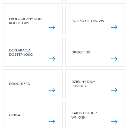
EKOLOGICZNY DOM -
BOISKO UL. LIPOWA
KOLEKTORY
DEKLARACJA
DROGI FDS
DOSTĘPNOŚCI
DZIENNY DOM
DROGI RFRD
POMOCY
KARTY USŁUG /
GKRPA
WNIOSKI