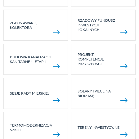
RZĄDOWY FUNDUSZ
ZGŁOŚ AWARIĘ
INWESTYCJI
KOLEKTORA
LOKALNYCH
PROJEKT:
BUDOWA KANALIZACJI
KOMPETENCJE
SANITARNEJ - ETAP II
PRZYSZŁOŚCI
SOLARY I PIECE NA
SESJE RADY MIEJSKIEJ
BIOMASĘ
TERMOMODERNIZACJA
TERENY INWESTYCYJNE
SZKÓŁ