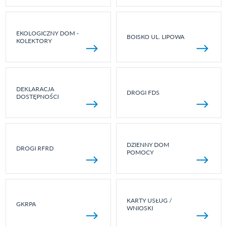
EKOLOGICZNY DOM -
BOISKO UL. LIPOWA
KOLEKTORY
DEKLARACJA
DROGI FDS
DOSTĘPNOŚCI
DZIENNY DOM
DROGI RFRD
POMOCY
KARTY USŁUG /
GKRPA
WNIOSKI