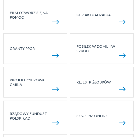
FILM OTWÓRZ SIĘ NA
GPR AKTUALIZACJA
POMOC
POSIŁEK W DOMU I W
GRANTY PPGR
SZKOLE
PROJEKT CYFROWA
REJESTR ŻŁOBKÓW
GMINA
RZĄDOWY FUNDUSZ
SESJE RM ONLINE
POLSKI ŁAD