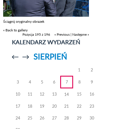
Ściągnij oryginalny obrazek
« Back to gallery
Pozycja 195 z 196
« Previous
|
Następne »
KALENDARZ WYDARZEŃ
SIERPIEŃ
Przejdź do
Przejdź do
poprzedniego
poprzedniego
miesiąca
miesiąca
1
2
3
4
5
6
7
8
9
10
11
12
13
15
16
14
17
18
19
20
21
22
23
24
25
26
27
28
29
30