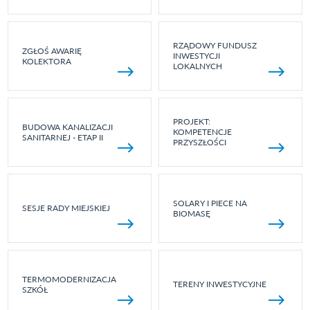
RZĄDOWY FUNDUSZ
ZGŁOŚ AWARIĘ
INWESTYCJI
KOLEKTORA
LOKALNYCH
PROJEKT:
BUDOWA KANALIZACJI
KOMPETENCJE
SANITARNEJ - ETAP II
PRZYSZŁOŚCI
SOLARY I PIECE NA
SESJE RADY MIEJSKIEJ
BIOMASĘ
TERMOMODERNIZACJA
TERENY INWESTYCYJNE
SZKÓŁ