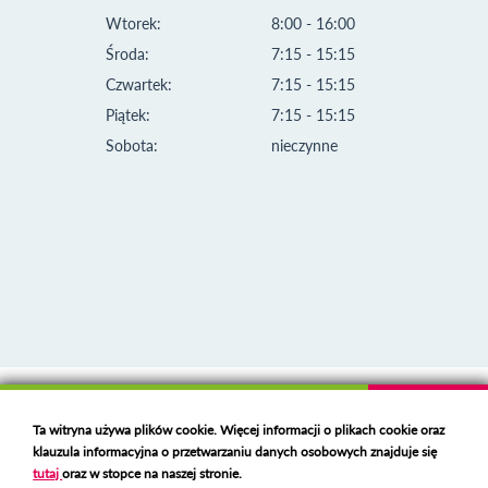
Wtorek:
8:00 - 16:00
Środa:
7:15 - 15:15
Czwartek:
7:15 - 15:15
Piątek:
7:15 - 15:15
Sobota:
nieczynne
Klauzula informacyjna i polityka plików cookies
Ta witryna używa plików cookie. Więcej informacji o plikach cookie oraz
Deklaracja dostępności
klauzula informacyjna o przetwarzaniu danych osobowych znajduje się
Polski serwer RBL
https://polspam.pl/
tutaj
oraz w stopce na naszej stronie.