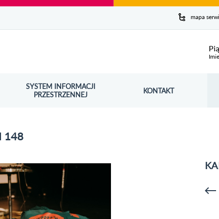
y serwis
mapa serw
ej
Pi
Imie
SYSTEM INFORMACJI
Szuk
KONTAKT
OŚNIK OTWORZY SIĘ W NOWYM OKNIE
PRZESTRZENNEJ
Wy
 148
KA
p