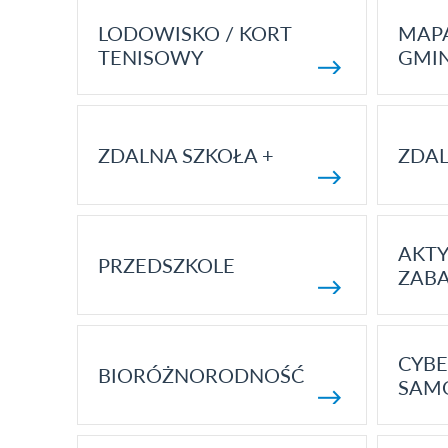
LODOWISKO / KORT
MAP
TENISOWY
GMI
ZDALNA SZKOŁA +
ZDAL
AKT
PRZEDSZKOLE
ZAB
CYBE
BIORÓŻNORODNOŚĆ
SAM