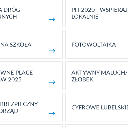
A DRÓG
PIT 2020 - WSPIERAJ
NNYCH
LOKALNIE
NA SZKOŁA
FOTOWOLTAIKA
YWNE PLACE
AKTYWNY MALUCH/
AW 2025
ŻŁOBEK
RBEZPIECZNY
CYFROWE LUBELSKI
ORZĄD