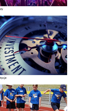
ezy
z galerie w kategori Imprezy
tycje
z galerie w kategori Inwestycje