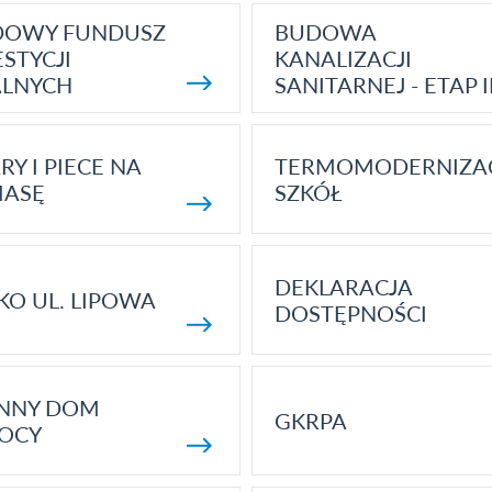
DOWY FUNDUSZ
BUDOWA
STYCJI
KANALIZACJI
ALNYCH
SANITARNEJ - ETAP I
RY I PIECE NA
TERMOMODERNIZA
MASĘ
SZKÓŁ
DEKLARACJA
KO UL. LIPOWA
DOSTĘPNOŚCI
ENNY DOM
GKRPA
OCY