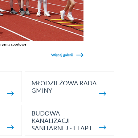
rzenia sportowe
z galerie w kategori Wydarzenia sportowe
Więcej galerii
MŁODZIEŻOWA RADA
GMINY
BUDOWA
KANALIZACJI
5
SANITARNEJ - ETAP I