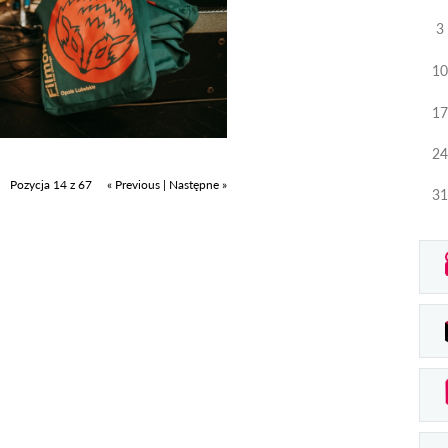
3
10
17
24
Pozycja 14 z 67
« Previous
|
Następne »
31