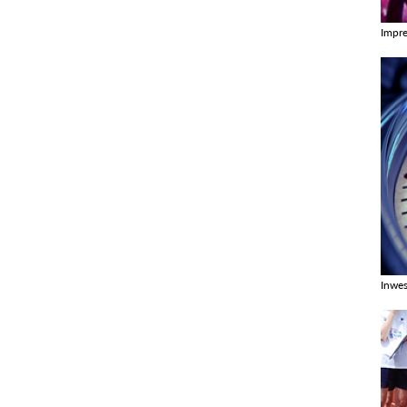
Impr
Zobac
Inwes
Zobac