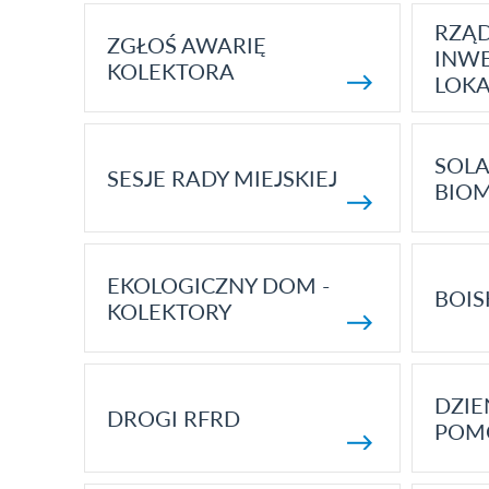
RZĄ
ZGŁOŚ AWARIĘ
INWE
KOLEKTORA
LOK
SOLA
SESJE RADY MIEJSKIEJ
BIO
EKOLOGICZNY DOM -
BOIS
KOLEKTORY
DZI
DROGI RFRD
POM