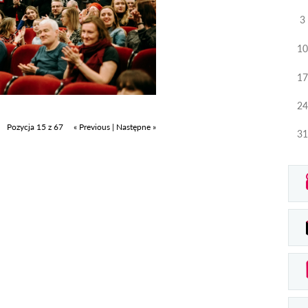
3
10
17
24
Pozycja 15 z 67
« Previous
|
Następne »
31