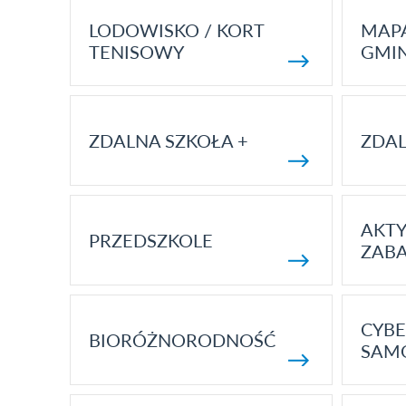
LODOWISKO / KORT
MAP
TENISOWY
GMI
ZDALNA SZKOŁA +
ZDAL
AKT
PRZEDSZKOLE
ZAB
CYBE
BIORÓŻNORODNOŚĆ
SAM