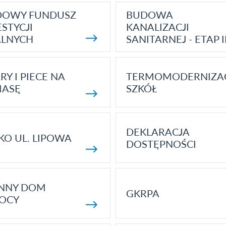
DOWY FUNDUSZ
BUDOWA
STYCJI
KANALIZACJI
ALNYCH
SANITARNEJ - ETAP I
RY I PIECE NA
TERMOMODERNIZA
MASĘ
SZKÓŁ
DEKLARACJA
KO UL. LIPOWA
DOSTĘPNOŚCI
ENNY DOM
GKRPA
OCY