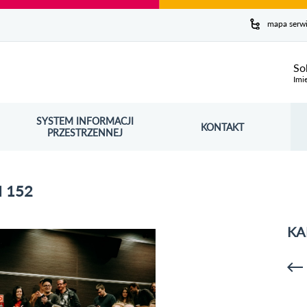
y serwis
mapa serw
ej
So
Imi
SYSTEM INFORMACJI
Szuk
KONTAKT
OŚNIK OTWORZY SIĘ W NOWYM OKNIE
PRZESTRZENNEJ
Wy
 152
KA
p