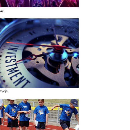
ezy
z galerie w kategori Imprezy
tycje
z galerie w kategori Inwestycje