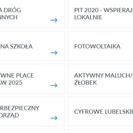
A DRÓG
PIT 2020 - WSPIERAJ
NNYCH
LOKALNIE
NA SZKOŁA
FOTOWOLTAIKA
YWNE PLACE
AKTYWNY MALUCH/
AW 2025
ŻŁOBEK
RBEZPIECZNY
CYFROWE LUBELSKI
ORZĄD