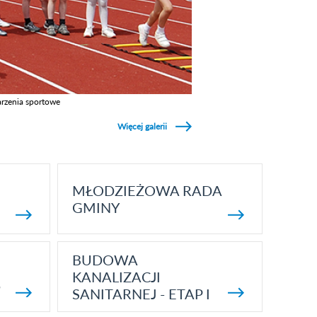
rzenia sportowe
z galerie w kategori Wydarzenia sportowe
Więcej galerii
MŁODZIEŻOWA RADA
GMINY
BUDOWA
KANALIZACJI
5
SANITARNEJ - ETAP I