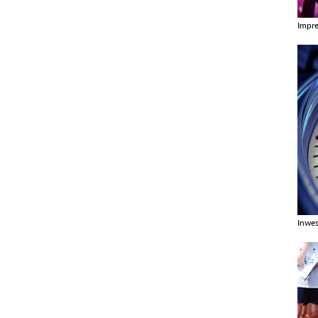
Impr
Zobac
Inwes
Zobac