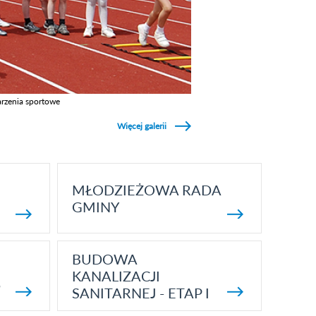
rzenia sportowe
z galerie w kategori Wydarzenia sportowe
Więcej galerii
MŁODZIEŻOWA RADA
GMINY
BUDOWA
KANALIZACJI
5
SANITARNEJ - ETAP I