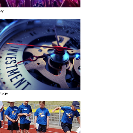
ezy
z galerie w kategori Imprezy
tycje
z galerie w kategori Inwestycje