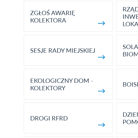
RZĄ
ZGŁOŚ AWARIĘ
INWE
KOLEKTORA
LOK
SOLA
SESJE RADY MIEJSKIEJ
BIO
EKOLOGICZNY DOM -
BOIS
KOLEKTORY
DZI
DROGI RFRD
POM