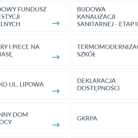
DOWY FUNDUSZ
BUDOWA
STYCJI
KANALIZACJI
ALNYCH
SANITARNEJ - ETAP I
RY I PIECE NA
TERMOMODERNIZA
MASĘ
SZKÓŁ
DEKLARACJA
KO UL. LIPOWA
DOSTĘPNOŚCI
ENNY DOM
GKRPA
OCY