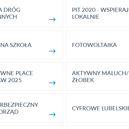
A DRÓG
PIT 2020 - WSPIERAJ
NNYCH
LOKALNIE
NA SZKOŁA
FOTOWOLTAIKA
YWNE PLACE
AKTYWNY MALUCH/
AW 2025
ŻŁOBEK
RBEZPIECZNY
CYFROWE LUBELSKI
ORZĄD