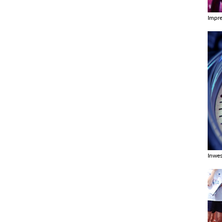
Impr
Zobac
Inwes
Zobac