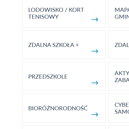
LODOWISKO / KORT
MAP
TENISOWY
GMI
ZDALNA SZKOŁA +
ZDAL
AKT
PRZEDSZKOLE
ZAB
CYBE
BIORÓŻNORODNOŚĆ
SAM