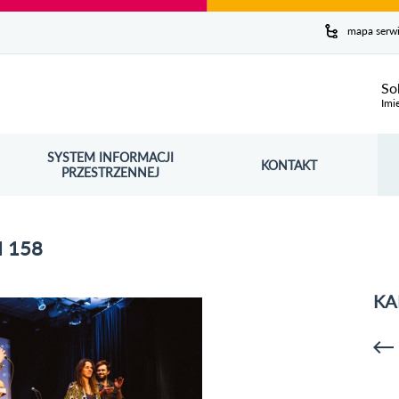
y serwis
mapa serw
ej
So
Imi
SYSTEM INFORMACJI
Szuk
KONTAKT
OŚNIK OTWORZY SIĘ W NOWYM OKNIE
PRZESTRZENNEJ
Wy
 158
KA
p