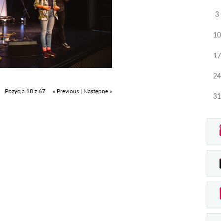
3
10
17
24
Pozycja 18 z 67
« Previous
|
Następne »
31